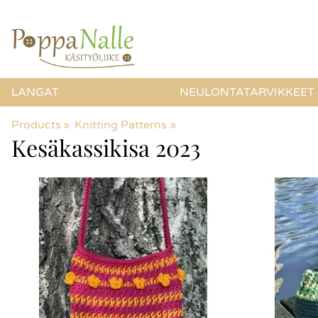
LANGAT
NEULONTATARVIKKEET
Products
‪»
Knitting Patterns
‪»
Kesäkassikisa 2023