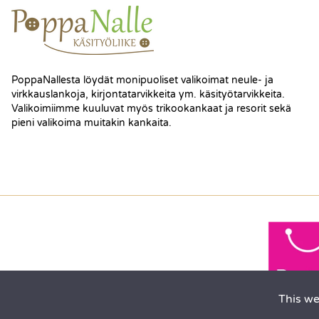
PoppaNallesta löydät monipuoliset valikoimat neule- ja
virkkauslankoja, kirjontatarvikkeita ym. käsityötarvikkeita.
Valikoimiimme kuuluvat myös trikookankaat ja resorit sekä
pieni valikoima muitakin kankaita.
This we