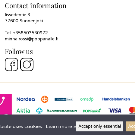
Contact information
Iisvedentie 3
77600 Suonenjoki
Tel.
+358503530972
minna.rossi@poppanalle.fi
Follow us
bsite uses cookies.
Learn more »
Accept only essential
Acc