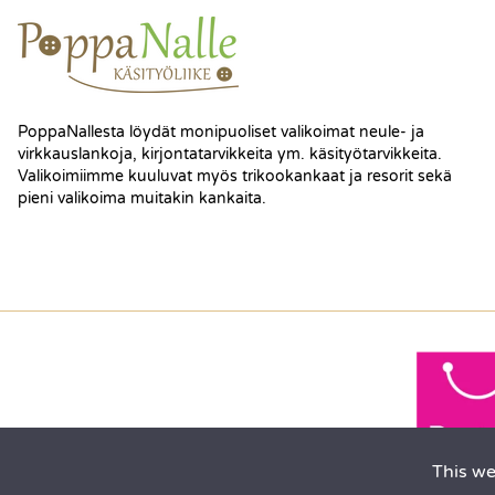
PoppaNallesta löydät monipuoliset valikoimat neule- ja
virkkauslankoja, kirjontatarvikkeita ym. käsityötarvikkeita.
Valikoimiimme kuuluvat myös trikookankaat ja resorit sekä
pieni valikoima muitakin kankaita.
This we