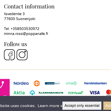
Contact information
Iisvedentie 3
77600 Suonenjoki
Tel.
+358503530972
minna.rossi@poppanalle.fi
Follow us
bsite uses cookies.
Learn more »
Accept only essential
Acc