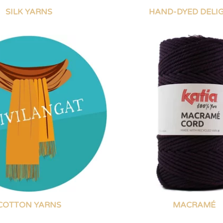
SILK YARNS
HAND-DYED DELI
COTTON YARNS
MACRAMÉ