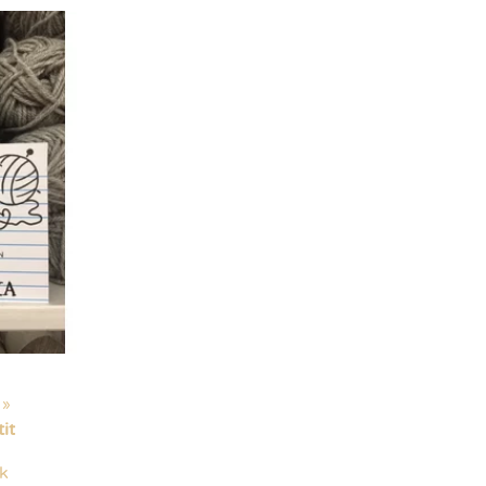
‪»
it
ck