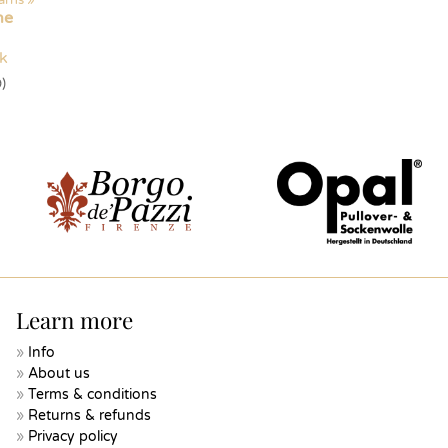
arns
‪»
ne
ck
)
Learn more
Info
About us
Terms & conditions
Returns & refunds
Privacy policy