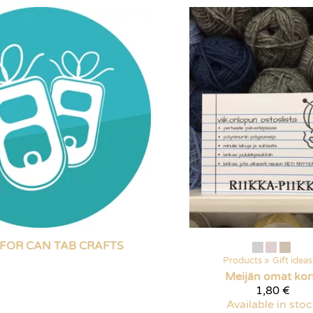
FOR CAN TAB CRAFTS
Products
‪»
Gift ideas
Meijän omat kort
1,80 €
Available in sto