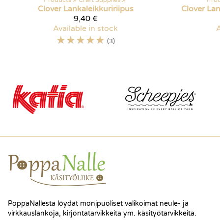
Products
‪»
Craft Supplies
‪»
Pro
Clover
Lankaleikkuririipus
Clover
Lan
9,40 €
Available in stock
A
☆
☆
☆
☆
☆
(3)
PoppaNallesta löydät monipuoliset valikoimat neule- ja
virkkauslankoja, kirjontatarvikkeita ym. käsityötarvikkeita.