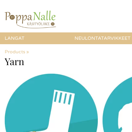
LANGAT
NEULONTATARVIKKEET
Products
‪»
Yarn