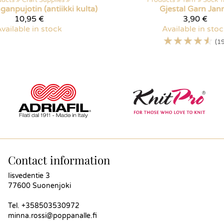
ducts
‪»
Craft Supplies
‪»
Products
‪»
Yarn
‪»
Sock Y
ganpujotin (antiikki kulta)
Gjestal Garn
Jan
10,95 €
3,90 €
vailable in stock
Available in sto
☆
☆
☆
☆
☆
(19
Contact information
Iisvedentie 3
77600 Suonenjoki
Tel.
+358503530972
minna.rossi@poppanalle.fi