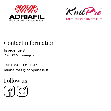
Contact information
Iisvedentie 3
77600 Suonenjoki
Tel.
+358503530972
minna.rossi@poppanalle.fi
Follow us