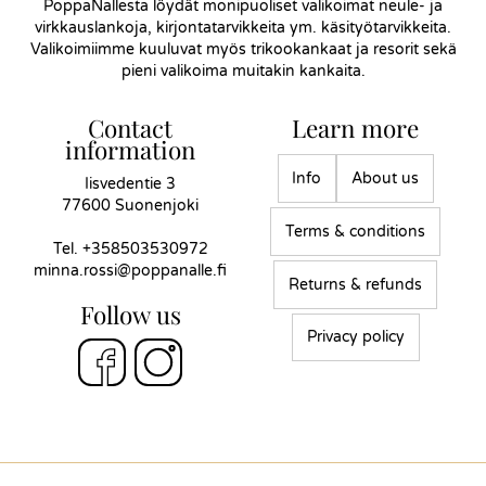
PoppaNallesta löydät monipuoliset valikoimat neule- ja
virkkauslankoja, kirjontatarvikkeita ym. käsityötarvikkeita.
Valikoimiimme kuuluvat myös trikookankaat ja resorit sekä
pieni valikoima muitakin kankaita.
Contact
Learn more
information
Info
About us
Iisvedentie 3
77600 Suonenjoki
Terms & conditions
Tel.
+358503530972
minna.rossi@poppanalle.fi
Returns & refunds
Follow us
Privacy policy