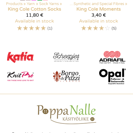
Products
‪»
Yarn
‪»
Sock Yarns
Products
‪»
‪»
Yarn
‪»
Synthetic and Special Fibres
‪»
King Cole
Cotton Socks
King Cole
Moments
11,80 €
3,40 €
Available in stock
Available in stock
☆
☆
☆
☆
☆
☆
☆
☆
☆
☆
(1)
(5)