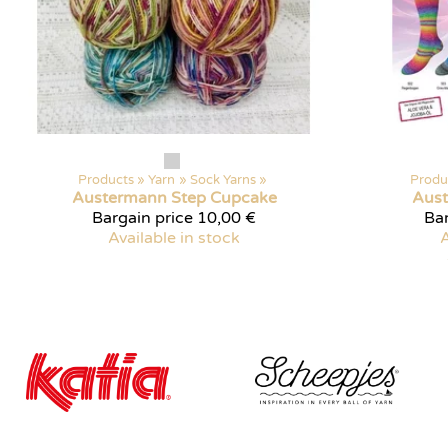
Products
‪»
Yarn
‪»
Sock Yarns
‪»
Produ
Austermann
Step Cupcake
Aus
Bargain price
10,00 €
Bar
Available in stock
A