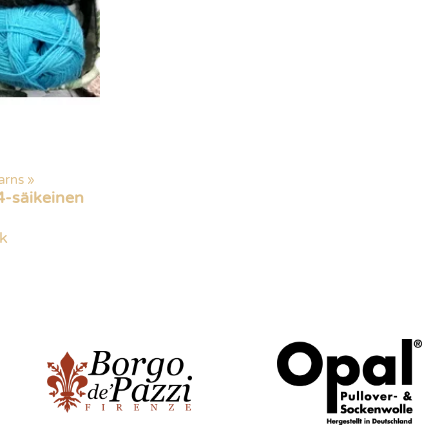
arns
‪»
4-säikeinen
ck