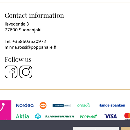
Contact information
Iisvedentie 3
77600 Suonenjoki
Tel.
+358503530972
minna.rossi@poppanalle.fi
Follow us