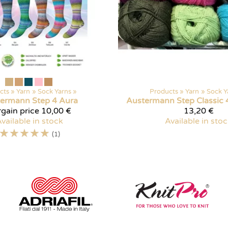
cts
‪»
Yarn
‪»
Sock Yarns
‪»
Products
‪»
Yarn
‪»
Sock Y
termann
Step 4 Aura
Austermann
Step Classic 
gain price
10,00 €
13,20 €
vailable in stock
Available in sto
☆
☆
☆
☆
☆
(1)