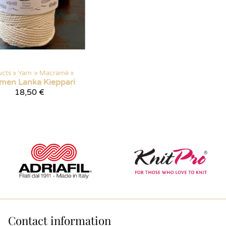
ucts
‪»
Yarn
‪»
Macramé
‪»
men Lanka
Kieppari
18,50 €
Contact information