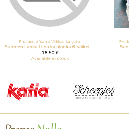
Products
‪»
Yarn
‪»
Virkkauslangat
‪»
Prod
Suomen Lanka
Liina kalalanka 6-säikeinen
Suo
18,50 €
Available in stock