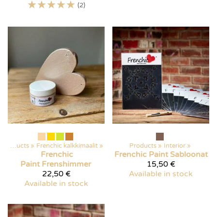
☆
☆
☆
☆
☆
(2)
Products
‪»
Frenchic kalkkimaalit
‪»
Products
‪»
Interior
‪»
Frenchic
Frenchic Paint
Sabloonat
Paint
Frenshimmer
15,50 €
22,50 €
Available in stock
Available in stock