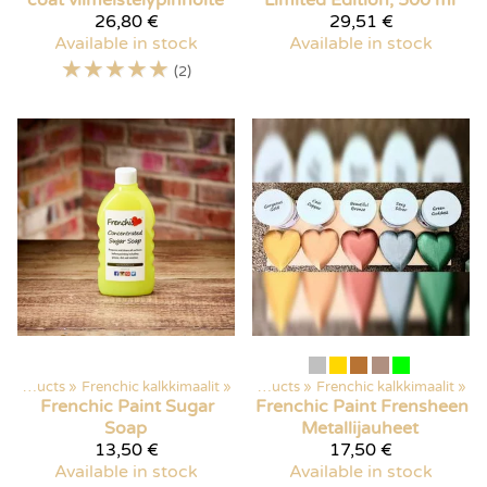
coat viimeistelypinnoite
Limited Edition, 500 ml
26,80 €
29,51 €
Available in stock
Available in stock
☆
☆
☆
☆
☆
(2)
Products
‪»
Frenchic kalkkimaalit
‪»
Products
‪»
Frenchic kalkkimaalit
‪»
Frenchic Paint
Sugar
Frenchic Paint
Frensheen
Soap
Metallijauheet
13,50 €
17,50 €
Available in stock
Available in stock