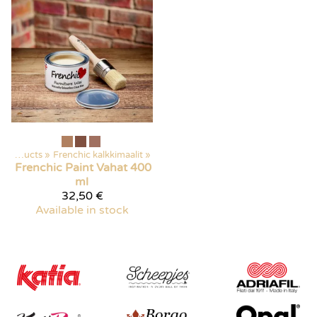
Products
‪»
Frenchic kalkkimaalit
‪»
Frenchic Paint
Vahat 400
ml
32,50 €
Available in stock