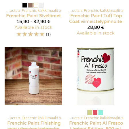
Products
‪»
Frenchic kalkkimaalit
‪»
Products
‪»
Frenchic kalkkimaalit
‪»
Frenchic Paint
Siveltimet
Frenchic Paint
Tuff Top
15,90 - 32,90 €
Coat viimeistelypinnoite
Available in stock
28,80 €
☆
☆
☆
☆
☆
Available in stock
(1)
Products
‪»
Frenchic kalkkimaalit
‪»
Products
‪»
Frenchic kalkkimaalit
‪»
Frenchic Paint
Finishing
Frenchic Paint
Al Fresco