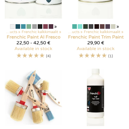
»
»
Products
‪»
Frenchic kalkkimaalit
‪»
Products
‪»
Frenchic kalkkimaalit
‪»
Frenchic Paint
Al Fresco
Frenchic Paint
Trim Paint
22,50 - 42,50 €
29,90 €
Available in stock
Available in stock
☆
☆
☆
☆
☆
☆
☆
☆
☆
☆
(4)
(1)