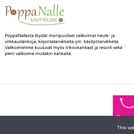
PoppaNallesta löydät monipuoliset valikoimat neule- ja
virkkauslankoja, kirjontatarvikkeita ym. käsityötarvikkeita.
Valikoimiimme kuuluvat myös trikookankaat ja resorit sekä
pieni valikoima muitakin kankaita.
This we