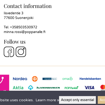
Contact information
Iisvedentie 3
77600 Suonenjoki
Tel.
+358503530972
minna.rossi@poppanalle.fi
Follow us
bsite uses cookies.
Learn more »
Accept only essential
Acc