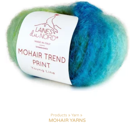
Products
‪»
Yarn
‪»
MOHAIR YARNS