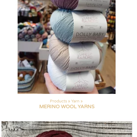
Products
‪»
Yarn
‪»
MERINO WOOL YARNS