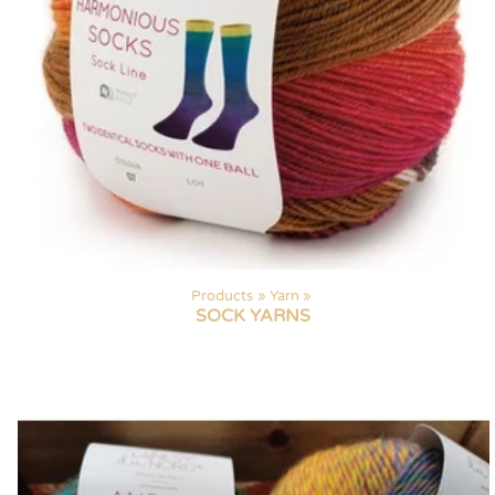
Products
‪»
Yarn
‪»
SOCK YARNS