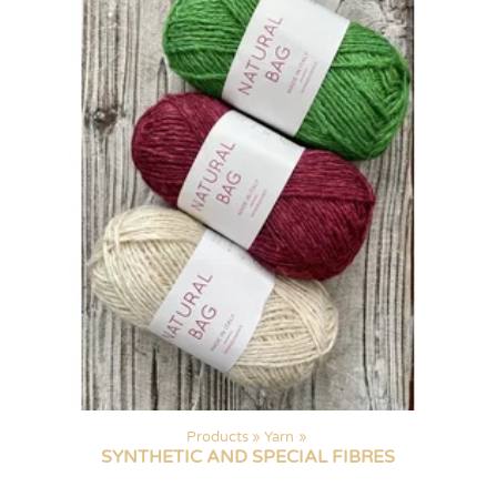
Products
‪»
Yarn
‪»
SYNTHETIC AND SPECIAL FIBRES