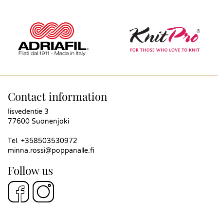
Contact information
Iisvedentie 3
77600 Suonenjoki
Tel.
+358503530972
minna.rossi@poppanalle.fi
Follow us