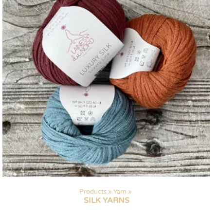
Products
‪»
Yarn
‪»
SILK YARNS