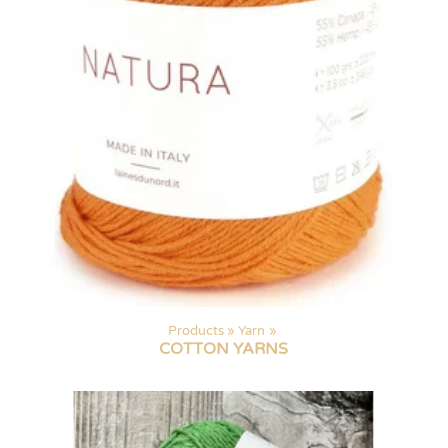
Products
‪»
Yarn
‪»
COTTON YARNS