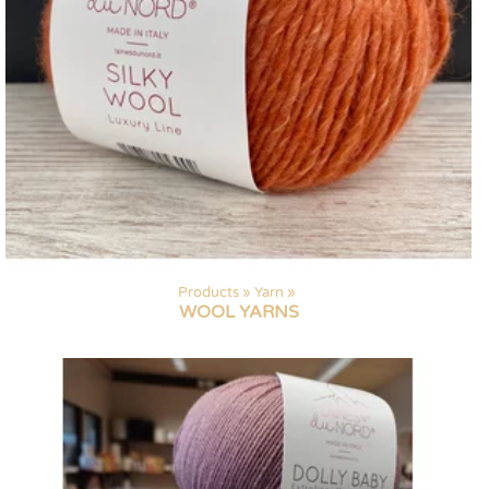
Products
‪»
Yarn
‪»
WOOL YARNS