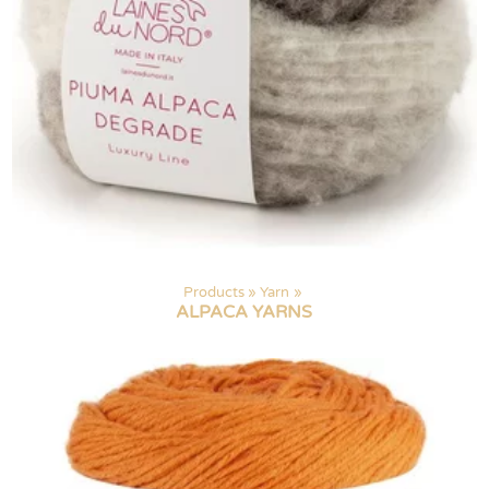
Products
‪»
Yarn
‪»
ALPACA YARNS