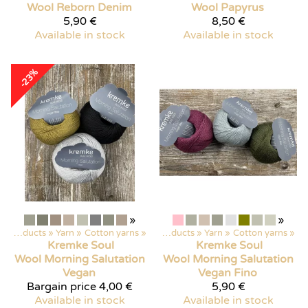
Wool
Reborn Denim
Wool
Papyrus
5,90 €
8,50 €
Available in stock
Available in stock
-23%
»
»
Products
‪»
Yarn
‪»
Cotton yarns
‪»
Products
‪»
Yarn
‪»
Cotton yarns
‪»
Kremke Soul
Kremke Soul
Wool
Morning Salutation
Wool
Morning Salutation
Vegan
Vegan Fino
Bargain price
4,00 €
5,90 €
Available in stock
Available in stock