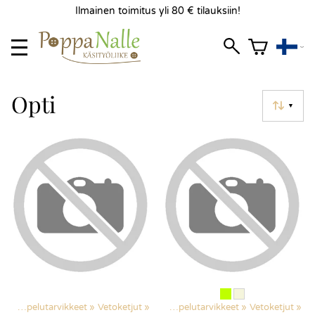
Ilmainen toimitus yli 80 € tilauksiin!
Opti
▼
s
‪»
Ompelutarvikkeet
‪»
Vetoketjut
Products
‪»
‪»
Ompelutarvikkeet
‪»
Vetoketjut
‪»