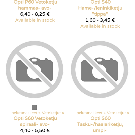
Opti
P60 Vetoketju
Opti
S40
hammas- avo-
Hame-/leninkiketju
6,40 - 8,25 €
"tippa"
Available in stock
1,60 - 3,45 €
Available in stock
s
‪»
Ompelutarvikkeet
‪»
Vetoketjut
Products
‪»
‪»
Ompelutarvikkeet
‪»
Vetoketjut
‪»
Opti
S60 Vetoketju
Opti
S60
spiraali- avo-
Tasku-/haalariketju,
4,40 - 5,50 €
umpi-