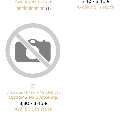
Available in stock
2,40 - 3,45 €
☆
☆
☆
☆
☆
Available in stock
(1)
s
‪»
Ompelutarvikkeet
‪»
Vetoketjut
‪»
Opti
S43 Piilovetoketju
3,30 - 3,45 €
Available in stock