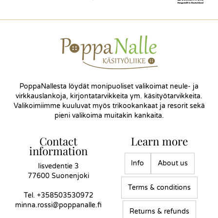
PoppaNallesta löydät monipuoliset valikoimat neule- ja
virkkauslankoja, kirjontatarvikkeita ym. käsityötarvikkeita.
Valikoimiimme kuuluvat myös trikookankaat ja resorit sekä
pieni valikoima muitakin kankaita.
Contact
Learn more
information
Info
About us
Iisvedentie 3
77600 Suonenjoki
Terms & conditions
Tel.
+358503530972
minna.rossi@poppanalle.fi
Returns & refunds