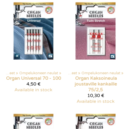
Ompelutarvikkeet
‪»
Ompelukoneen neulat
Products
‪»
‪»
Ompelutarvikkeet
‪»
Ompelukoneen neulat
‪»
Organ
Universal 70 - 100
Organ
Kaksoineula
4,50 €
joustaville kankaille
Available in stock
75/2,5
10,30 €
Available in stock