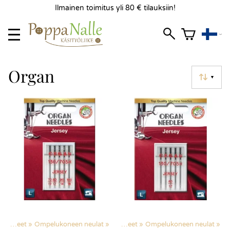
Ilmainen toimitus yli 80 € tilauksiin!
Organ
▼
Ompelutarvikkeet
‪»
Ompelukoneen neulat
Products
‪»
‪»
Ompelutarvikkeet
‪»
Ompelukoneen neulat
‪»