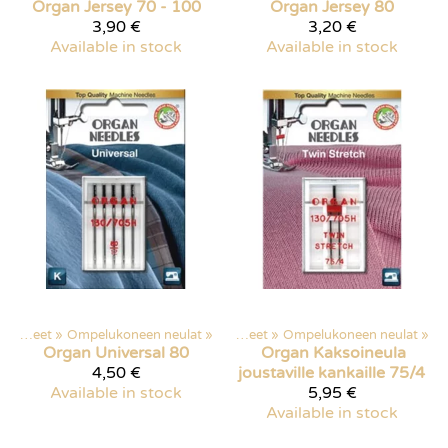
Organ
Jersey 70 - 100
Organ
Jersey 80
3,90 €
3,20 €
Available in stock
Available in stock
Ompelutarvikkeet
‪»
Ompelukoneen neulat
Products
‪»
‪»
Ompelutarvikkeet
‪»
Ompelukoneen neulat
‪»
Organ
Universal 80
Organ
Kaksoineula
4,50 €
joustaville kankaille 75/4
Available in stock
5,95 €
Available in stock