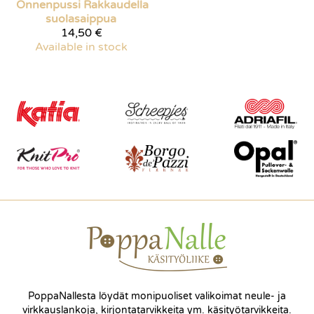
Onnenpussi
Rakkaudella
suolasaippua
14,50 €
Available in stock
PoppaNallesta löydät monipuoliset valikoimat neule- ja
virkkauslankoja, kirjontatarvikkeita ym. käsityötarvikkeita.