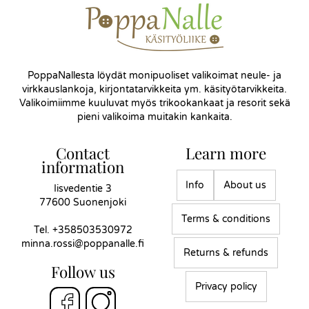
PoppaNallesta löydät monipuoliset valikoimat neule- ja
virkkauslankoja, kirjontatarvikkeita ym. käsityötarvikkeita.
Valikoimiimme kuuluvat myös trikookankaat ja resorit sekä
pieni valikoima muitakin kankaita.
Contact
Learn more
information
Info
About us
Iisvedentie 3
77600 Suonenjoki
Terms & conditions
Tel.
+358503530972
minna.rossi@poppanalle.fi
Returns & refunds
Follow us
Privacy policy