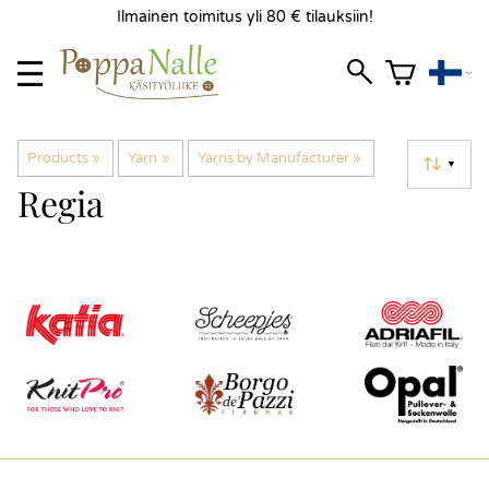
Ilmainen toimitus yli 80 € tilauksiin!
Products
‪»
Yarn
‪»
Yarns by Manufacturer
‪»
▼
Regia