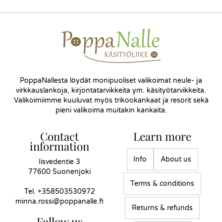
PoppaNallesta löydät monipuoliset valikoimat neule- ja
virkkauslankoja, kirjontatarvikkeita ym. käsityötarvikkeita.
Valikoimiimme kuuluvat myös trikookankaat ja resorit sekä
pieni valikoima muitakin kankaita.
Contact
Learn more
information
Info
About us
Iisvedentie 3
77600 Suonenjoki
Terms & conditions
Tel.
+358503530972
minna.rossi@poppanalle.fi
Returns & refunds
Follow us