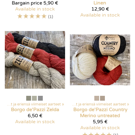
Bargain price
5,90 €
Linen
Available in stock
12,90 €
☆
☆
☆
☆
☆
Available in stock
(1)
Products
Poistuvat ja eriensä viimeiset aarteet
‪»
Discounted items
‪»
‪»
Poistuvat ja eriensä viimeiset aarteet
‪»
Borgo de'Pazzi
Zelda
Borgo de'Pazzi
Country
6,50 €
Merino untreated
Available in stock
5,95 €
Available in stock
☆
☆
☆
☆
☆