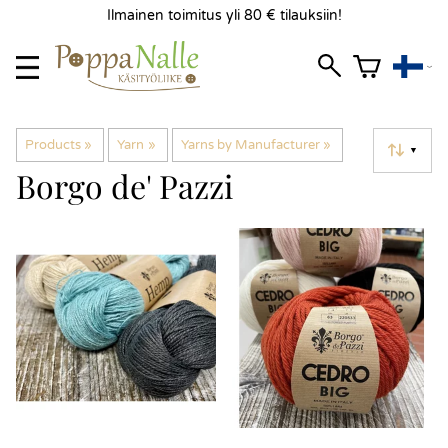
Ilmainen toimitus yli 80 € tilauksiin!
Products
‪»
Yarn
‪»
Yarns by Manufacturer
‪»
▼
Borgo de' Pazzi