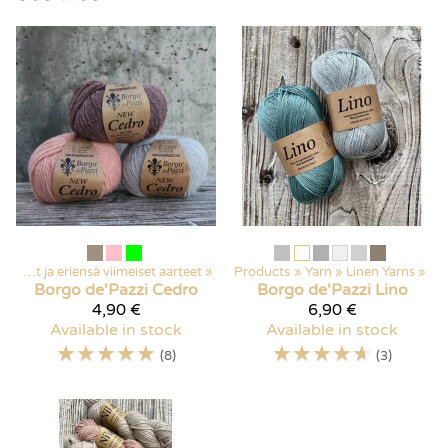
Poistuvat ja eriensä viimeiset aarteet
‪»
Products
‪»
Yarn
‪»
Linen Yarns
‪»
Borgo de'Pazzi
Cedro
Borgo de'Pazzi
Lino
4,90 €
6,90 €
Available in stock
Available in stock
☆
☆
☆
☆
☆
☆
☆
☆
☆
☆
(8)
(3)