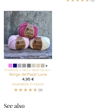
(1)
»
Products
‪»
Yarn
‪»
Wool Yarns
‪»
Borgo de'Pazzi
Luna
4,95 €
Available in stock
☆
☆
☆
☆
☆
(5)
See also