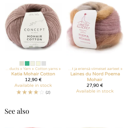
Products
Products
‪»
‪»
Discounted items
Yarn
‪»
Cotton yarns
‪»
‪»
Poistuvat ja eriensä viimeiset aarteet
‪»
Katia
Mohair Cotton
Laines du Nord
Poema
12,90 €
Mohair
Available in stock
27,90 €
☆
☆
☆
☆
☆
Available in stock
(2)
See also