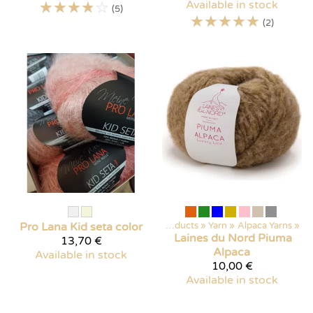
☆
☆
☆
☆
☆
Available in stock
(5)
☆
☆
☆
☆
☆
(2)
Pro Lana
Kid seta color
Products
‪»
Yarn
‪»
Alpaca Yarns
‪»
Laines du Nord
Piuma
13,70 €
Alpaca
Available in stock
10,00 €
Available in stock