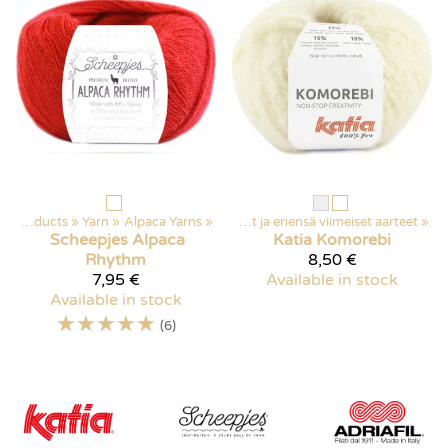
Products
Products
‪»
‪»
Discounted items
Yarn
‪»
Alpaca Yarns
‪»
‪»
Poistuvat ja eriensä viimeiset aarteet
‪»
Scheepjes
Alpaca
Katia
Komorebi
Rhythm
8,50 €
7,95 €
Available in stock
Available in stock
☆
☆
☆
☆
☆
(6)