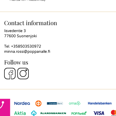
Contact information
Iisvedentie 3
77600 Suonenjoki
Tel.
+358503530972
minna.rossi@poppanalle.fi
Follow us