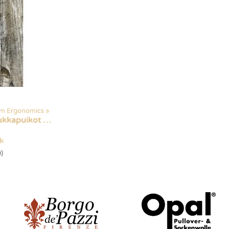
m Ergonomics
‪»
Garbon sukkapuikot hiilikuituvahvisteella
€
ck
)