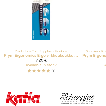
Products
‪»
Craft Supplies
‪»
Hooks
Products
‪»
‪»
Craft Supplies
‪»
Kni
Prym Ergonomics
Ergo virkkuukoukku 10mm
Prym Ergon
7,20 €
Available in stock
A
☆
☆
☆
☆
☆
(1)