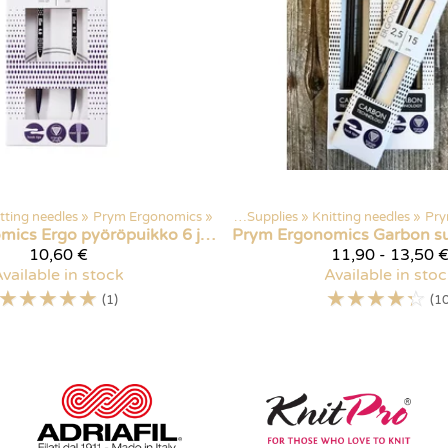
tting needles
‪»
Prym Ergonomics
Products
‪»
‪»
Craft Supplies
‪»
Knitting needles
‪»
Pry
omics
Ergo pyöröpuikko 6 ja 7 mm
Prym Ergonomics
10,60 €
11,90 - 13,50 
vailable in stock
Available in sto
☆
☆
☆
☆
☆
☆
☆
☆
☆
☆
(1)
(10