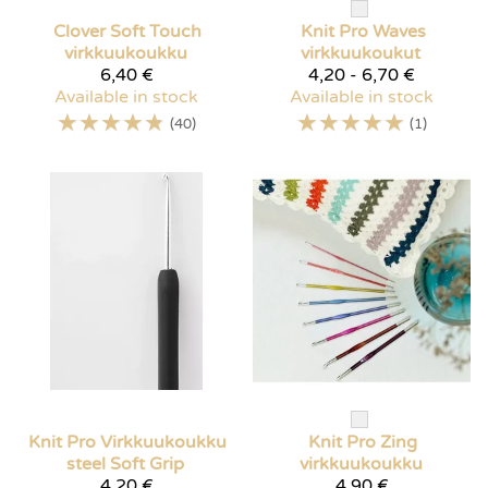
Clover
Soft Touch
Knit Pro
Waves
virkkuukoukku
virkkuukoukut
6,40 €
4,20 - 6,70 €
Available in stock
Available in stock
☆
☆
☆
☆
☆
☆
☆
☆
☆
☆
(40)
(1)
Knit Pro
Virkkuukoukku
Knit Pro
Zing
steel Soft Grip
virkkuukoukku
4,20 €
4,90 €