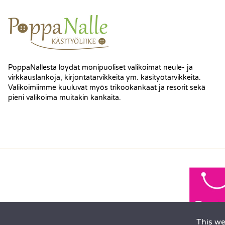
PoppaNallesta löydät monipuoliset valikoimat neule- ja
virkkauslankoja, kirjontatarvikkeita ym. käsityötarvikkeita.
Valikoimiimme kuuluvat myös trikookankaat ja resorit sekä
pieni valikoima muitakin kankaita.
This we