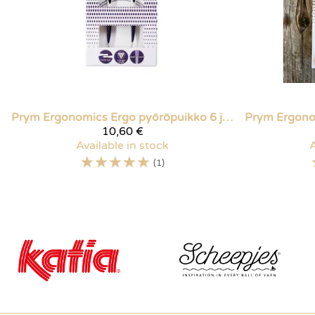
Prym Ergonomics
Ergo pyöröpuikko 6 ja 7 mm
Prym Ergon
10,60 €
Available in stock
A
☆
☆
☆
☆
☆
(1)