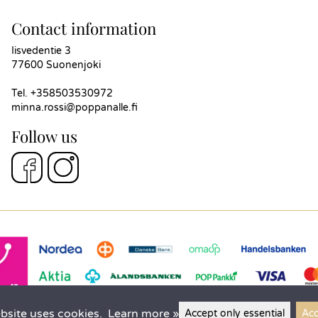
Contact information
Iisvedentie 3
77600 Suonenjoki
Tel.
+358503530972
minna.rossi@poppanalle.fi
Follow us
bsite uses cookies.
Learn more »
Accept only essential
Acc