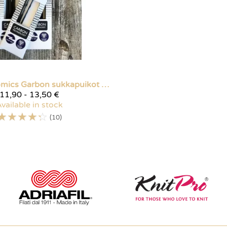
omics
Garbon sukkapuikot hiilikuituvahvisteella
11,90 - 13,50 €
vailable in stock
☆
☆
☆
☆
☆
(10)