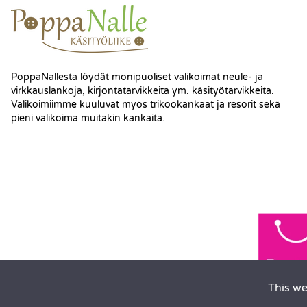
PoppaNallesta löydät monipuoliset valikoimat neule- ja
virkkauslankoja, kirjontatarvikkeita ym. käsityötarvikkeita.
Valikoimiimme kuuluvat myös trikookankaat ja resorit sekä
pieni valikoima muitakin kankaita.
This we