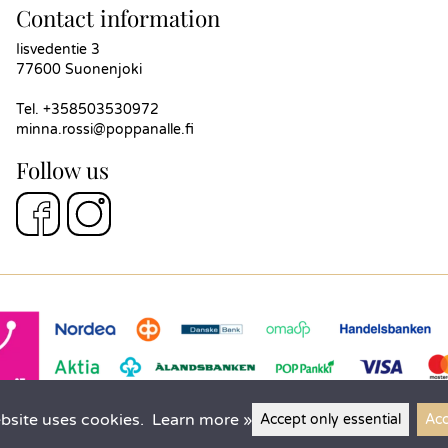
Contact information
Iisvedentie 3
77600 Suonenjoki
Tel.
+358503530972
minna.rossi@poppanalle.fi
Follow us
bsite uses cookies.
Learn more »
Accept only essential
Acc