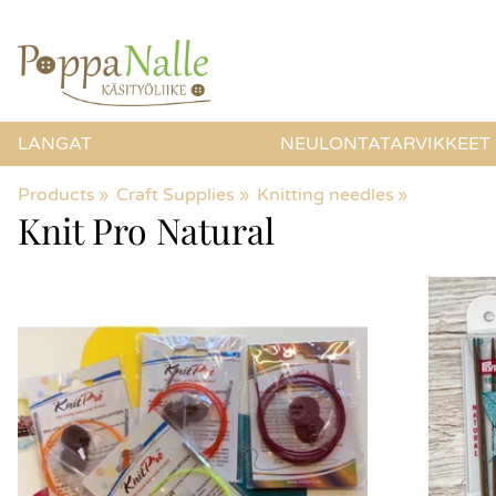
LANGAT
NEULONTATARVIKKEET
Products
‪»
Craft Supplies
‪»
Knitting needles
‪»
Knit Pro Natural