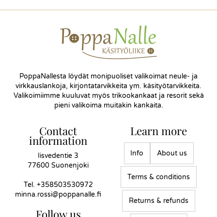
PoppaNallesta löydät monipuoliset valikoimat neule- ja
virkkauslankoja, kirjontatarvikkeita ym. käsityötarvikkeita.
Valikoimiimme kuuluvat myös trikookankaat ja resorit sekä
pieni valikoima muitakin kankaita.
Contact
Learn more
information
Info
About us
Iisvedentie 3
77600 Suonenjoki
Terms & conditions
Tel.
+358503530972
minna.rossi@poppanalle.fi
Returns & refunds
Follow us