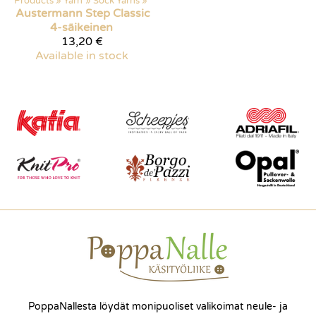
Products
‪»
Yarn
‪»
Sock Yarns
‪»
Austermann
Step Classic
4-säikeinen
13,20 €
Available in stock
PoppaNallesta löydät monipuoliset valikoimat neule- ja