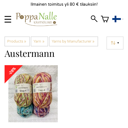
Ilmainen toimitus yli 80 € tilauksiin!
Products
‪»
Yarn
‪»
Yarns by Manufacturer
‪»
▼
Austermann
-28%