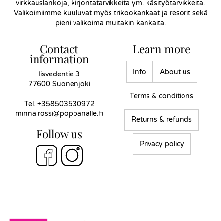
virkkauslankoja, kirjontatarvikkeita ym. käsityötarvikkeita.
Valikoimiimme kuuluvat myös trikookankaat ja resorit sekä
pieni valikoima muitakin kankaita.
Contact
Learn more
information
Info
About us
Iisvedentie 3
77600 Suonenjoki
Terms & conditions
Tel.
+358503530972
minna.rossi@poppanalle.fi
Returns & refunds
Follow us
Privacy policy