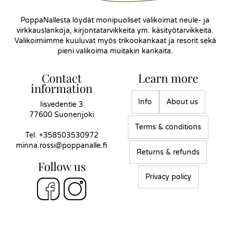
PoppaNallesta löydät monipuoliset valikoimat neule- ja
virkkauslankoja, kirjontatarvikkeita ym. käsityötarvikkeita.
Valikoimiimme kuuluvat myös trikookankaat ja resorit sekä
pieni valikoima muitakin kankaita.
Contact
Learn more
information
Info
About us
Iisvedentie 3
77600 Suonenjoki
Terms & conditions
Tel.
+358503530972
minna.rossi@poppanalle.fi
Returns & refunds
Follow us
Privacy policy