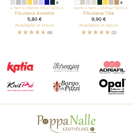
»
»
ducts
‪»
Yarn
‪»
Merino Wool Yarns
‪»
Products
‪»
Yarn
‪»
Mohair Yarns
‪»
Filcolana
Arwetta
Filcolana
Tilia
5,80 €
9,90 €
Available in stock
Available in stock
☆
☆
☆
☆
☆
☆
☆
☆
☆
☆
(6)
(2)