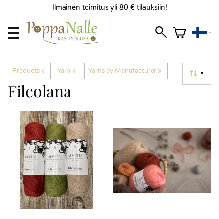
Ilmainen toimitus yli 80 € tilauksiin!
Products
‪»
Yarn
‪»
Yarns by Manufacturer
‪»
▼
Filcolana