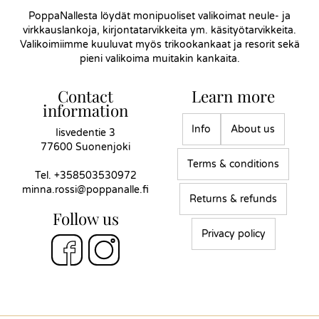
PoppaNallesta löydät monipuoliset valikoimat neule- ja
virkkauslankoja, kirjontatarvikkeita ym. käsityötarvikkeita.
Valikoimiimme kuuluvat myös trikookankaat ja resorit sekä
pieni valikoima muitakin kankaita.
Contact
Learn more
information
Info
About us
Iisvedentie 3
77600 Suonenjoki
Terms & conditions
Tel.
+358503530972
minna.rossi@poppanalle.fi
Returns & refunds
Follow us
Privacy policy