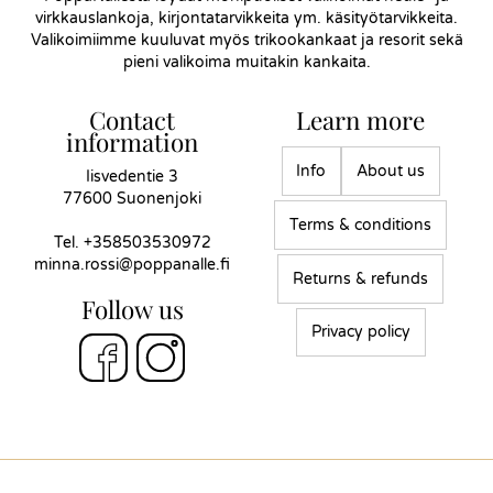
virkkauslankoja, kirjontatarvikkeita ym. käsityötarvikkeita.
Valikoimiimme kuuluvat myös trikookankaat ja resorit sekä
pieni valikoima muitakin kankaita.
Contact
Learn more
information
Info
About us
Iisvedentie 3
77600 Suonenjoki
Terms & conditions
Tel.
+358503530972
minna.rossi@poppanalle.fi
Returns & refunds
Follow us
Privacy policy