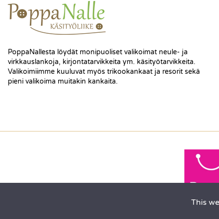
PoppaNallesta löydät monipuoliset valikoimat neule- ja
virkkauslankoja, kirjontatarvikkeita ym. käsityötarvikkeita.
Valikoimiimme kuuluvat myös trikookankaat ja resorit sekä
pieni valikoima muitakin kankaita.
This we