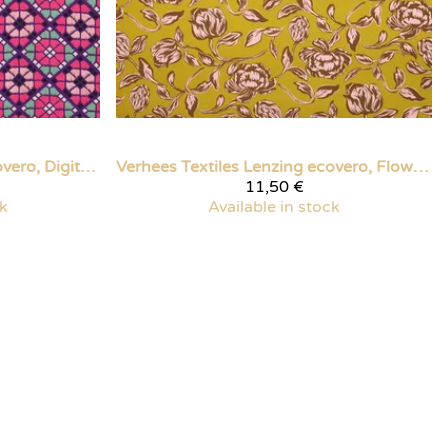
Lenzing ecovero, Digital geometric, fuksia
Verhees Textiles
Lenzing ecovero, Flowers okra
11,50 €
ck
Available in stock