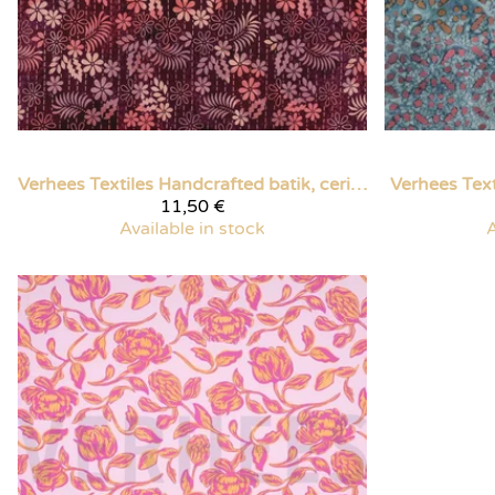
Verhees Textiles
Handcrafted batik, cerise
Verhees Text
11,50 €
Available in stock
A