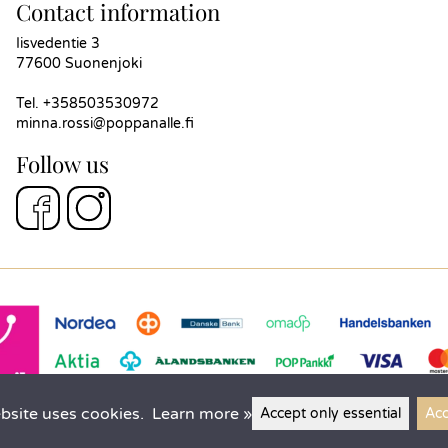
Contact information
Iisvedentie 3
77600 Suonenjoki
Tel.
+358503530972
minna.rossi@poppanalle.fi
Follow us
bsite uses cookies.
Learn more »
Accept only essential
Acc