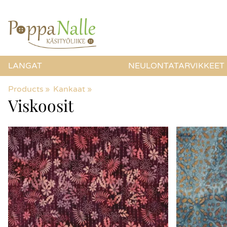
LANGAT
NEULONTATARVIKKEET
Products
‪»
Kankaat
‪»
Viskoosit