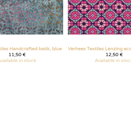
iles
Handcrafted batik, blue
Verhees Textiles
11,50 €
12,50 €
vailable in stock
Available in sto