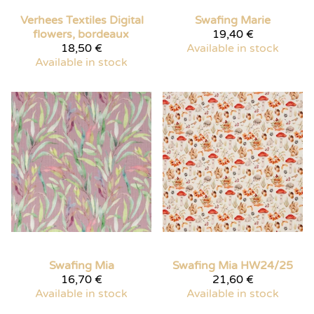
Verhees Textiles
Digital
Swafing
Marie
flowers, bordeaux
19,40 €
18,50 €
Available in stock
Available in stock
Swafing
Mia
Swafing
Mia HW24/25
16,70 €
21,60 €
Available in stock
Available in stock