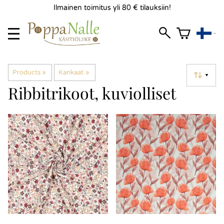
Ilmainen toimitus yli 80 € tilauksiin!
Products
‪»
Kankaat
‪»
▼
Ribbitrikoot, kuviolliset