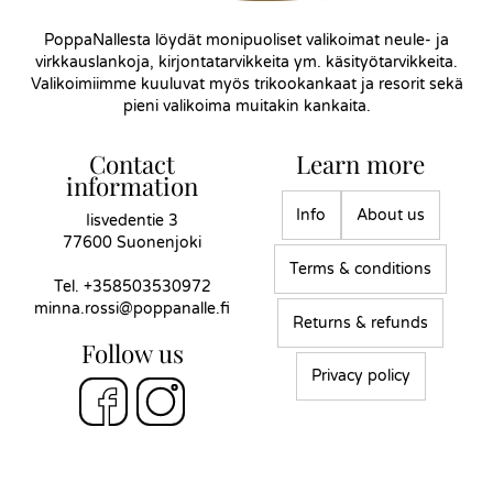
PoppaNallesta löydät monipuoliset valikoimat neule- ja
virkkauslankoja, kirjontatarvikkeita ym. käsityötarvikkeita.
Valikoimiimme kuuluvat myös trikookankaat ja resorit sekä
pieni valikoima muitakin kankaita.
Contact
Learn more
information
Info
About us
Iisvedentie 3
77600 Suonenjoki
Terms & conditions
Tel.
+358503530972
minna.rossi@poppanalle.fi
Returns & refunds
Follow us
Privacy policy