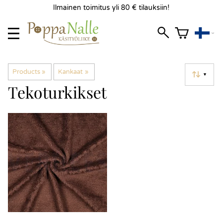
Ilmainen toimitus yli 80 € tilauksiin!
Products
‪»
Kankaat
‪»
▼
Tekoturkikset