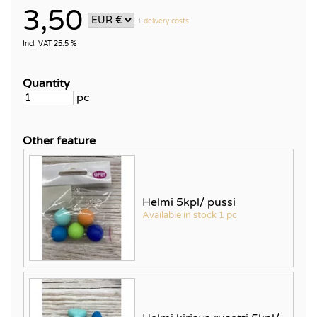
3,50
+
delivery costs
Incl. VAT 25.5 %
Quantity
pc
Other feature
Helmi 5kpl/ pussi
Available in stock 1 pc