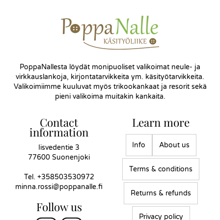
PoppaNallesta löydät monipuoliset valikoimat neule- ja
virkkauslankoja, kirjontatarvikkeita ym. käsityötarvikkeita.
Valikoimiimme kuuluvat myös trikookankaat ja resorit sekä
pieni valikoima muitakin kankaita.
Contact
Learn more
information
Info
About us
Iisvedentie 3
77600 Suonenjoki
Terms & conditions
Tel.
+358503530972
minna.rossi@poppanalle.fi
Returns & refunds
Follow us
Privacy policy