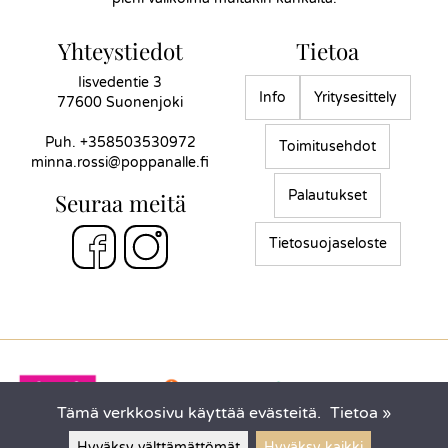
Yhteystiedot
Tietoa
Iisvedentie 3
Info
Yritysesittely
77600 Suonenjoki
Puh.
+358503530972
Toimitusehdot
minna.rossi@poppanalle.fi
Palautukset
Seuraa meitä
Tietosuojaseloste
Tämä verkkosivu käyttää evästeitä.
Tietoa »
Hyväksy välttämättömät
Hyväksy kaikki