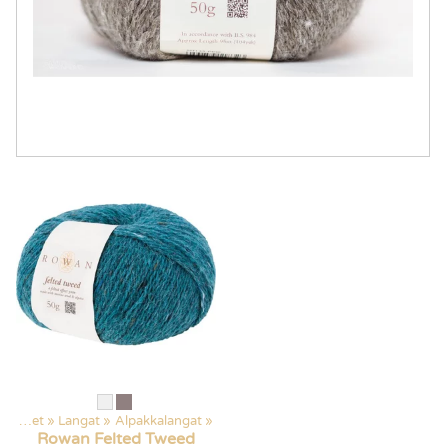
Kaikki tuotteet
‪»
Langat
‪»
Alpakkalangat
‪»
Rowan
Felted Tweed