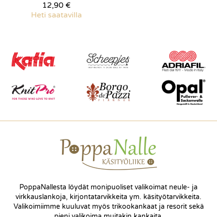
12,90 €
Heti saatavilla
PoppaNallesta löydät monipuoliset valikoimat neule- ja
virkkauslankoja, kirjontatarvikkeita ym. käsityötarvikkeita.
Valikoimiimme kuuluvat myös trikookankaat ja resorit sekä
pieni valikoima muitakin kankaita.