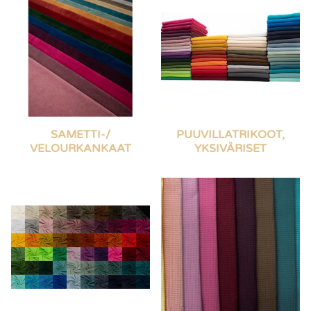
SAMETTI-/
PUUVILLATRIKOOT,
VELOURKANKAAT
YKSIVÄRISET