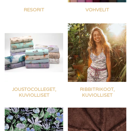
RESORIT
VOHVELIT
JOUSTOCOLLEGET,
RIBBITRIKOOT,
KUVIOLLISET
KUVIOLLISET