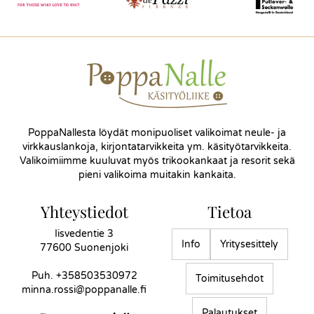
PoppaNallesta löydät monipuoliset valikoimat neule- ja
virkkauslankoja, kirjontatarvikkeita ym. käsityötarvikkeita.
Valikoimiimme kuuluvat myös trikookankaat ja resorit sekä
pieni valikoima muitakin kankaita.
Yhteystiedot
Tietoa
Iisvedentie 3
Info
Yritysesittely
77600 Suonenjoki
Puh.
+358503530972
Toimitusehdot
minna.rossi@poppanalle.fi
Palautukset