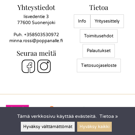
Yhteystiedot
Tietoa
Iisvedentie 3
Info
Yritysesittely
77600 Suonenjoki
Puh.
+358503530972
Toimitusehdot
minna.rossi@poppanalle.fi
Palautukset
Seuraa meitä
Tietosuojaseloste
Tämä verkkosivu käyttää evästeitä.
Tietoa »
Hyväksy välttämättömät
Hyväksy kaikki