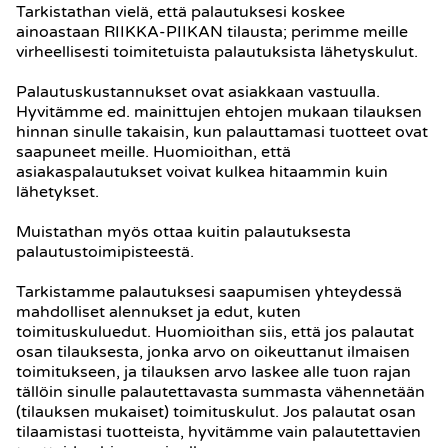
Tarkistathan vielä, että palautuksesi koskee
ainoastaan RIIKKA-PIIKAN tilausta; perimme meille
virheellisesti toimitetuista palautuksista lähetyskulut.
Palautuskustannukset ovat asiakkaan vastuulla.
Hyvitämme ed. mainittujen ehtojen mukaan tilauksen
hinnan sinulle takaisin, kun palauttamasi tuotteet ovat
saapuneet meille. Huomioithan, että
asiakaspalautukset voivat kulkea hitaammin kuin
lähetykset.
Muistathan myös ottaa kuitin palautuksesta
palautustoimipisteestä.
Tarkistamme palautuksesi saapumisen yhteydessä
mahdolliset alennukset ja edut, kuten
toimituskuluedut. Huomioithan siis, että jos palautat
osan tilauksesta, jonka arvo on oikeuttanut ilmaisen
toimitukseen, ja tilauksen arvo laskee alle tuon rajan
tällöin sinulle palautettavasta summasta vähennetään
(tilauksen mukaiset) toimituskulut. Jos palautat osan
tilaamistasi tuotteista, hyvitämme vain palautettavien