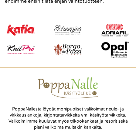
ehdimme ensin tilata ehjän vaihtotuotteen.
PoppaNallesta löydät monipuoliset valikoimat neule- ja
virkkauslankoja, kirjontatarvikkeita ym. käsityötarvikkeita.
Valikoimiimme kuuluvat myös trikookankaat ja resorit sekä
pieni valikoima muitakin kankaita.