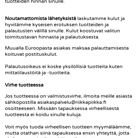
tuotteiden hinnan sinulle.
Noutamattomista lähetyksistä
laskutamme kulut ja
hyvitämme kyseisen erotuksen tuotteiden ja
palautusten välillä sinulle. Kulut koostuvat valitun
toimitustavan hinnasta ja palautuksesta.
Muualla Euroopasta asiakas maksaa palauttamisesta
koituvat postituskulut.
Palautusoikeus ei koske yksilöllisiä tuotteita kuten
mittatilaustöitä ja -tuotteita.
Virhe tuotteessa
Jos tuotteessa on valmistusvirhe, ilmoita meille asiasta
sähköpostilla asiakaspalvelu@riikkapiikka.fi
osoitteeseen. Missään tapauksessa virheellisestä
tuotteesta ei koidu sinulle kuluja.
Voit myös tuoda virheellisen tuotteen myymäläämme,
mutta otathan siinä tapauksessa ensin yhteyttä, jotta