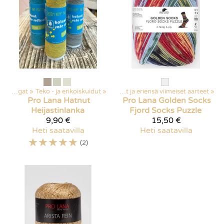
‪»
Kaikki tuotteet
Langat
‪»
Teko - ja erikoiskuidut
‪»
Tarjoukset
‪»
‪»
Poistuvat ja eriensä viimeiset aarteet
‪»
Pro Lana
Hatnut
Pro Lana
Golden Socks
Heijastinlanka
Fjord Socks Puzzle
9,90 €
15,50 €
Heti saatavilla
Heti saatavilla
☆
☆
☆
☆
☆
(2)