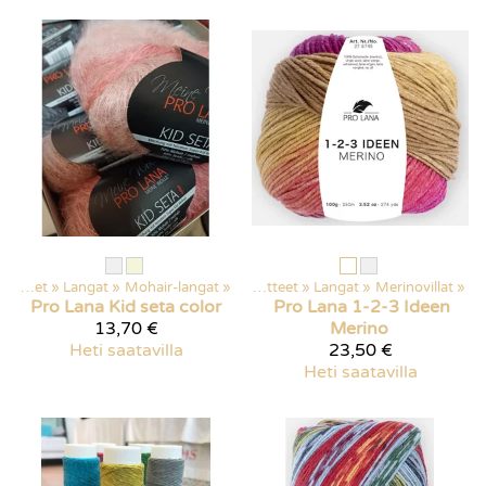
Kaikki tuotteet
‪»
Langat
‪»
Mohair-langat
‪»
Kaikki tuotteet
‪»
Langat
‪»
Merinovillat
‪»
Pro Lana
Kid seta color
Pro Lana
1-2-3 Ideen
13,70 €
Merino
Heti saatavilla
23,50 €
Heti saatavilla