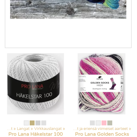
Kaikki tuotteet
Kaikki tuotteet
‪»
Langat
‪»
‪»
Virkkauslangat
Tarjoukset
‪»
‪»
Poistuvat ja eriensä viimeiset aarteet
‪»
Pro Lana
Häkelstar 100
Pro Lana
Golden Socks