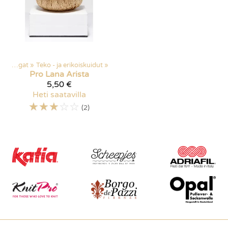
‪»
Langat
‪»
Teko - ja erikoiskuidut
‪»
Pro Lana
Arista
5,50 €
Heti saatavilla
☆
☆
☆
☆
☆
(2)