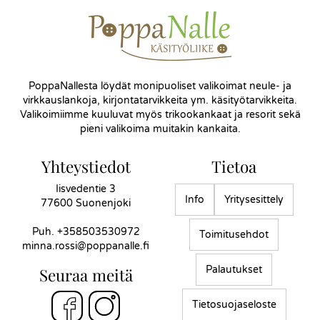
PoppaNallesta löydät monipuoliset valikoimat neule- ja
virkkauslankoja, kirjontatarvikkeita ym. käsityötarvikkeita.
Valikoimiimme kuuluvat myös trikookankaat ja resorit sekä
pieni valikoima muitakin kankaita.
Yhteystiedot
Tietoa
Iisvedentie 3
Info
Yritysesittely
77600 Suonenjoki
Puh.
+358503530972
Toimitusehdot
minna.rossi@poppanalle.fi
Palautukset
Seuraa meitä
Tietosuojaseloste