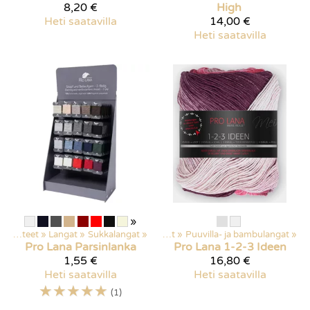
8,20 €
High
Heti saatavilla
14,00 €
Heti saatavilla
»
Kaikki tuotteet
‪»
Langat
Kaikki tuotteet
‪»
Sukkalangat
‪»
‪»
Langat
‪»
Puuvilla- ja bambulangat
‪»
Pro Lana
Parsinlanka
Pro Lana
1-2-3 Ideen
1,55 €
16,80 €
Heti saatavilla
Heti saatavilla
☆
☆
☆
☆
☆
(1)