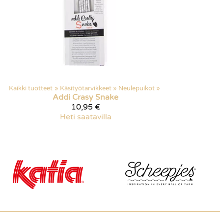
Kaikki tuotteet
‪»
Käsityötarvikkeet
‪»
Neulepuikot
‪»
Addi
Crasy Snake
10,95 €
Heti saatavilla