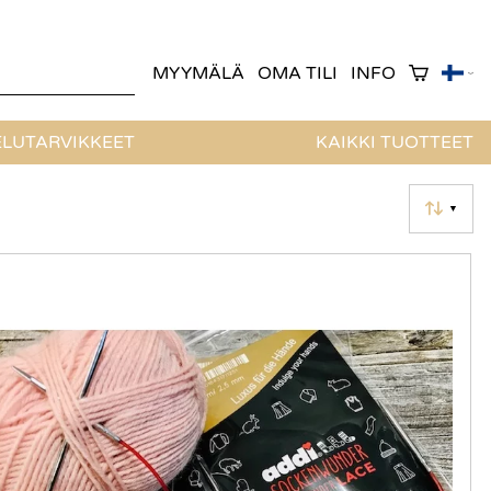
MYYMÄLÄ
OMA TILI
INFO
LUTARVIKKEET
KAIKKI TUOTTEET
▼