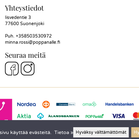
Yhteystiedot
Iisvedentie 3
77600 Suonenjoki
Puh.
+358503530972
minna.rossi@poppanalle.fi
Seuraa meitä
ivu käyttää evästeitä.
Tietoa »
Hyväksy välttämättömät
Hy