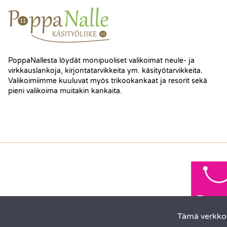
PoppaNallesta löydät monipuoliset valikoimat neule- ja
virkkauslankoja, kirjontatarvikkeita ym. käsityötarvikkeita.
Valikoimiimme kuuluvat myös trikookankaat ja resorit sekä
pieni valikoima muitakin kankaita.
Tämä verkkos