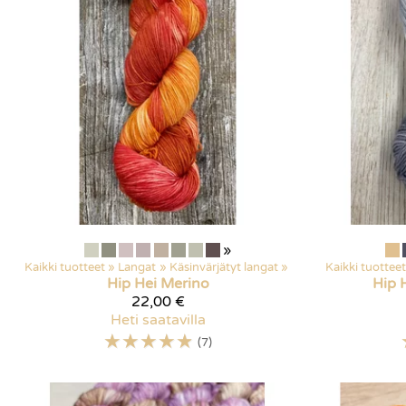
»
Kaikki tuotteet
‪»
Langat
‪»
Käsinvärjätyt langat
‪»
Kaikki tuotteet
Hip Hei
Merino
Hip 
22,00 €
Heti saatavilla
☆
☆
☆
☆
☆
(7)