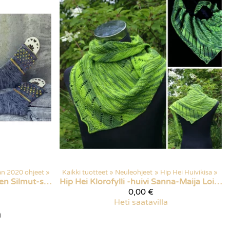
an 2020 ohjeet
‪»
Kaikki tuotteet
‪»
Neuleohjeet
‪»
Hip Hei Huivikisa
‪»
Eva Roos-Rautakorven Silmut-sukat
Hip Hei
Klorofylli -huivi Sanna-Maija Loikkaselta
0,00 €
Heti saatavilla
)