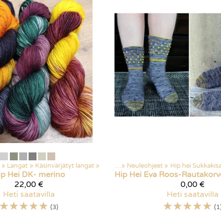
‪»
Langat
‪»
Käsinvärjätyt langat
Kaikki tuotteet
‪»
‪»
Neuleohjeet
‪»
Hip hei Sukkakis
ip Hei
DK- merino
Hip Hei
22,00 €
0,00 €
Heti saatavilla
Heti saatavilla
☆
☆
☆
☆
☆
☆
☆
☆
☆
☆
(3)
(1