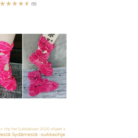
☆
☆
☆
☆
☆
(5)
‪»
Hip hei Sukkakisan 2020 ohjeet
‪»
estä Sydämestä -sukkaohje