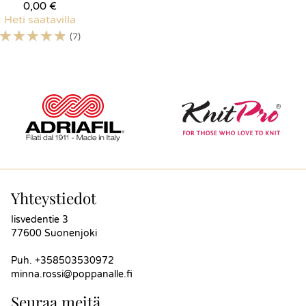
0,00 €
Heti saatavilla
☆
☆
☆
☆
☆
(7)
Yhteystiedot
Iisvedentie 3
77600 Suonenjoki
Puh.
+358503530972
minna.rossi@poppanalle.fi
Seuraa meitä