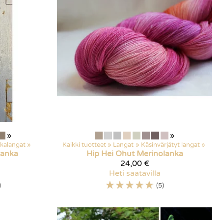
»
»
kalangat
‪»
Kaikki tuotteet
‪»
Langat
‪»
Käsinvärjätyt langat
‪»
lanka
Hip Hei
Ohut Merinolanka
24,00 €
Heti saatavilla
☆
☆
☆
☆
☆
)
(5)