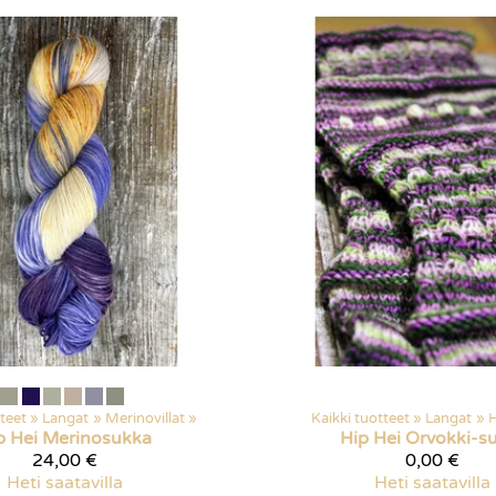
tteet
‪»
Langat
‪»
Merinovillat
‪»
Kaikki tuotteet
‪»
Langat
‪»
H
p Hei
Merinosukka
Hip Hei
Orvokki-s
24,00 €
0,00 €
Heti saatavilla
Heti saatavilla