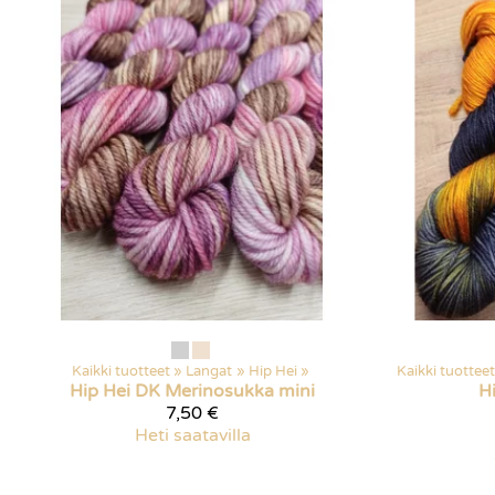
Kaikki tuotteet
‪»
Langat
‪»
Hip Hei
‪»
Kaikki tuotteet
Hip Hei
DK Merinosukka mini
H
7,50 €
Heti saatavilla