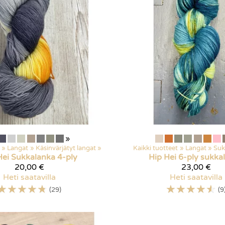
»
‪»
Langat
‪»
Käsinvärjätyt langat
‪»
Kaikki tuotteet
‪»
Langat
‪»
Suk
Hei
Sukkalanka 4-ply
Hip Hei
6-ply sukka
20,00 €
23,00 €
Heti saatavilla
Heti saatavilla
☆
☆
☆
☆
☆
☆
☆
☆
☆
☆
(29)
(9