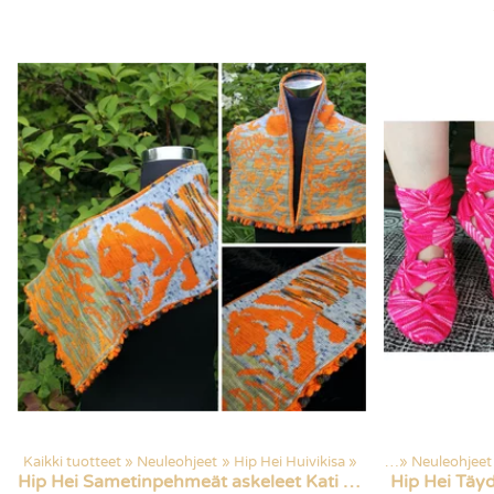
Kaikki tuotteet
‪»
Neuleohjeet
‪»
Hip Hei Huivikisa
Kaikki tuotteet
‪»
‪»
Neuleohjeet
Hip Hei
Sametinpehmeät askeleet Kati Mäkelältä
Hip Hei
Täyd