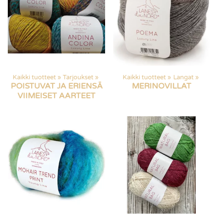
Kaikki tuotteet
‪»
Tarjoukset
‪»
Kaikki tuotteet
‪»
Langat
‪»
POISTUVAT JA ERIENSÄ
MERINOVILLAT
VIIMEISET AARTEET