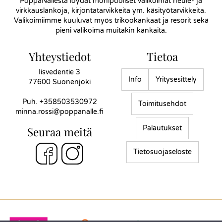
PoppaNallesta löydät monipuoliset valikoimat neule- ja
virkkauslankoja, kirjontatarvikkeita ym. käsityötarvikkeita.
Valikoimiimme kuuluvat myös trikookankaat ja resorit sekä
pieni valikoima muitakin kankaita.
Yhteystiedot
Tietoa
Iisvedentie 3
Info
Yritysesittely
77600 Suonenjoki
Puh.
+358503530972
Toimitusehdot
minna.rossi@poppanalle.fi
Palautukset
Seuraa meitä
Tietosuojaseloste