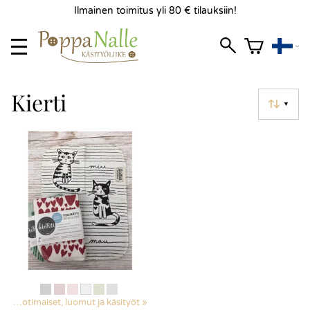
Ilmainen toimitus yli 80 € tilauksiin!
Kierti
▼
et
‪»
Kotimaiset, luomut ja käsityöt
‪»