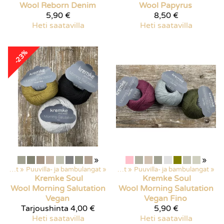
Wool
Reborn Denim
Wool
Papyrus
5,90 €
8,50 €
Heti saatavilla
Heti saatavilla
-23%
»
»
Langat
‪»
Puuvilla- ja bambulangat
Kaikki tuotteet
‪»
‪»
Langat
‪»
Puuvilla- ja bambulangat
‪»
Kremke Soul
Kremke Soul
Wool
Morning Salutation
Wool
Morning Salutation
Vegan
Vegan Fino
Tarjoushinta
4,00 €
5,90 €
Heti saatavilla
Heti saatavilla