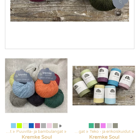
»
Langat
‪»
Puuvilla- ja bambulangat
Kaikki tuotteet
‪»
‪»
Langat
‪»
Teko - ja erikoiskuidut
‪»
Kremke Soul
Kremke Soul