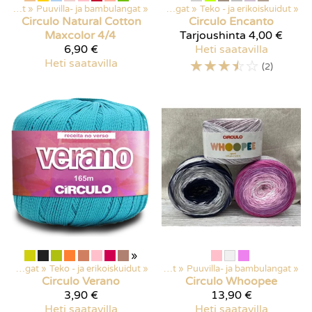
Langat
‪»
Puuvilla- ja bambulangat
Kaikki tuotteet
‪»
‪»
Langat
‪»
Teko - ja erikoiskuidut
‪»
Circulo
Natural Cotton
Circulo
Encanto
Maxcolor 4/4
Tarjoushinta
4,00 €
6,90 €
Heti saatavilla
Heti saatavilla
☆
☆
☆
☆
☆
(2)
»
‪»
Langat
‪»
Teko - ja erikoiskuidut
Kaikki tuotteet
‪»
‪»
Langat
‪»
Puuvilla- ja bambulangat
‪»
Circulo
Verano
Circulo
Whoopee
3,90 €
13,90 €
Heti saatavilla
Heti saatavilla