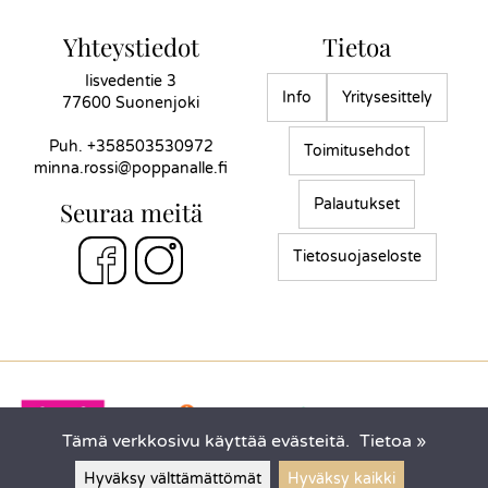
Yhteystiedot
Tietoa
Iisvedentie 3
Info
Yritysesittely
77600 Suonenjoki
Puh.
+358503530972
Toimitusehdot
minna.rossi@poppanalle.fi
Palautukset
Seuraa meitä
Tietosuojaseloste
Tämä verkkosivu käyttää evästeitä.
Tietoa »
Hyväksy välttämättömät
Hyväksy kaikki