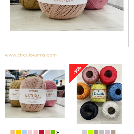
www.circuloyarns.com
-30%
»