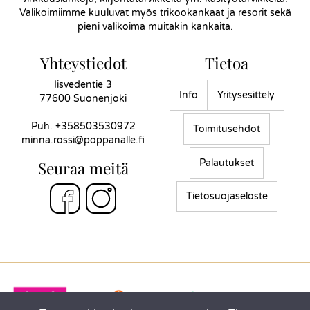
Valikoimiimme kuuluvat myös trikookankaat ja resorit sekä
pieni valikoima muitakin kankaita.
Yhteystiedot
Tietoa
Iisvedentie 3
Info
Yritysesittely
77600 Suonenjoki
Puh.
+358503530972
Toimitusehdot
minna.rossi@poppanalle.fi
Palautukset
Seuraa meitä
Tietosuojaseloste