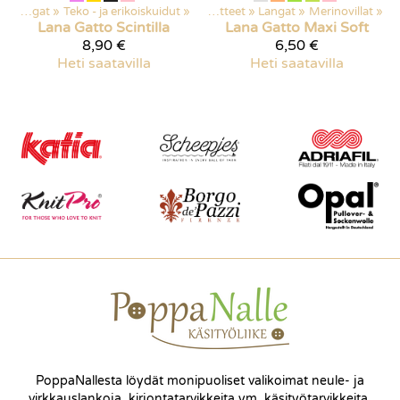
‪»
Langat
‪»
Teko - ja erikoiskuidut
‪»
Kaikki tuotteet
‪»
Langat
‪»
Merinovillat
‪»
Lana Gatto
Scintilla
Lana Gatto
Maxi Soft
8,90 €
6,50 €
Heti saatavilla
Heti saatavilla
PoppaNallesta löydät monipuoliset valikoimat neule- ja
virkkauslankoja, kirjontatarvikkeita ym. käsityötarvikkeita.