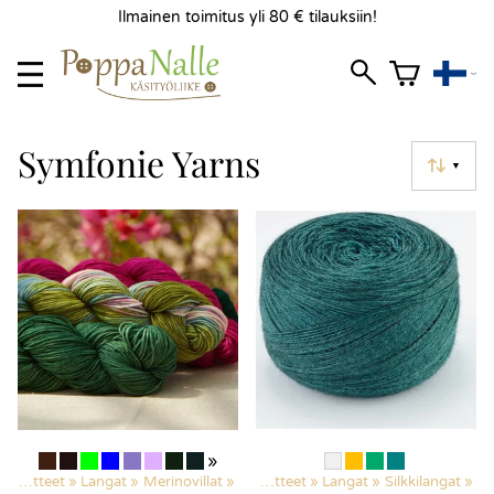
Ilmainen toimitus yli 80 € tilauksiin!
Symfonie Yarns
▼
»
Kaikki tuotteet
‪»
Langat
‪»
Merinovillat
‪»
Kaikki tuotteet
‪»
Langat
‪»
Silkkilangat
‪»