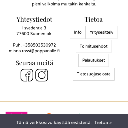
pieni valikoima muitakin kankaita.
Yhteystiedot
Tietoa
Iisvedentie 3
Info
Yritysesittely
77600 Suonenjoki
Puh.
+358503530972
Toimitusehdot
minna.rossi@poppanalle.fi
Palautukset
Seuraa meitä
Tietosuojaseloste
Tämä verkkosivu käyttää evästeitä.
Tietoa »