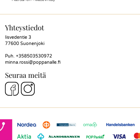
Yhteystiedot
Iisvedentie 3
77600 Suonenjoki
Puh.
+358503530972
minna.rossi@poppanalle.fi
Seuraa meitä