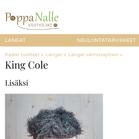
LANGAT
NEULONTATARVIKKEET
Kaikki tuotteet
‪»
Langat
‪»
Langat valmistajittain
‪»
King Cole
Lisäksi