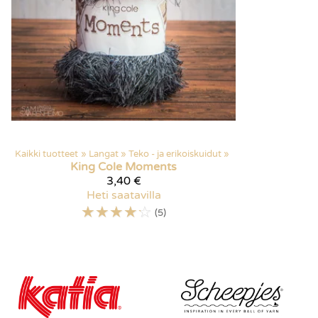
Kaikki tuotteet
‪»
Langat
‪»
Teko - ja erikoiskuidut
‪»
King Cole
Moments
3,40 €
Heti saatavilla
☆
☆
☆
☆
☆
(5)