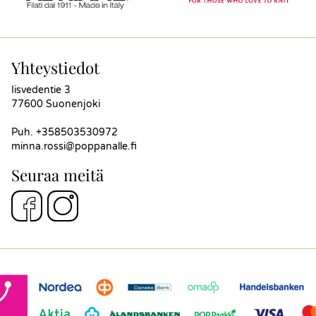
Yhteystiedot
Iisvedentie 3
77600 Suonenjoki
Puh.
+358503530972
minna.rossi@poppanalle.fi
Seuraa meitä