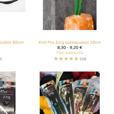
öpuikot 80cm
Knit Pro
Zing sukkapuikot 15cm
8,30 - 9,20 €
Heti saatavilla
☆
☆
☆
☆
☆
)
(15)