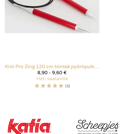
Knit Pro
Zing 120 cm kiinteä pyöröpuikko
8,90 - 9,60 €
Heti saatavilla
☆
☆
☆
☆
☆
(3)