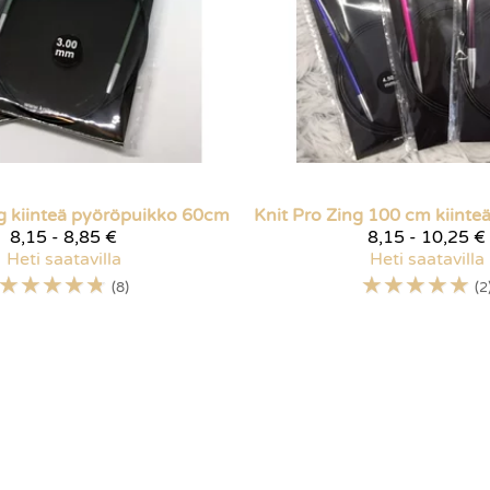
g kiinteä pyöröpuikko 60cm
Knit Pro
8,15 - 8,85 €
8,15 - 10,25 €
Heti saatavilla
Heti saatavilla
☆
☆
☆
☆
☆
☆
☆
☆
☆
☆
(8)
(2