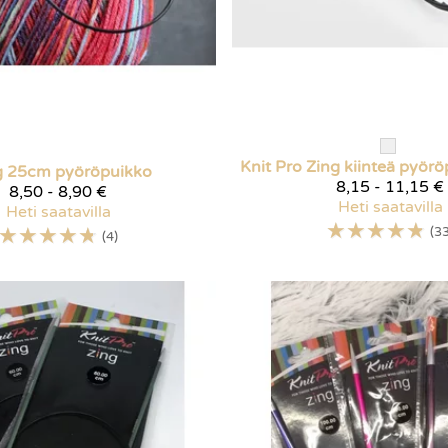
Knit Pro
Zing kiinteä pyör
g 25cm pyöröpuikko
8,15 - 11,15 €
8,50 - 8,90 €
Heti saatavilla
Heti saatavilla
☆
☆
☆
☆
☆
☆
☆
☆
☆
☆
(33
(4)