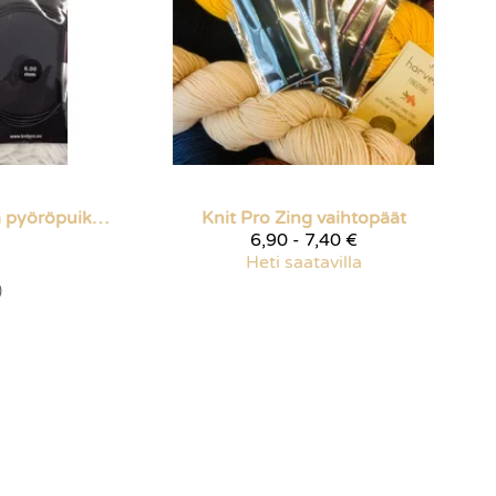
Zing 100 cm kiinteä pyöröpuikko
Knit Pro
Zing vaihtopäät
6,90 - 7,40 €
Heti saatavilla
)