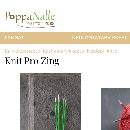
LANGAT
NEULONTATARVIKKEET
Kaikki tuotteet
‪»
Käsityötarvikkeet
‪»
Neulepuikot
‪»
Knit Pro Zing