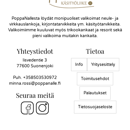
PoppaNallesta löydät monipuoliset valikoimat neule- ja
virkkauslankoja, kirjontatarvikkeita ym. käsityötarvikkeita.
Valikoimiimme kuuluvat myös trikookankaat ja resorit sekä
pieni valikoima muitakin kankaita.
Yhteystiedot
Tietoa
Iisvedentie 3
Info
Yritysesittely
77600 Suonenjoki
Puh.
+358503530972
Toimitusehdot
minna.rossi@poppanalle.fi
Palautukset
Seuraa meitä
Tietosuojaseloste