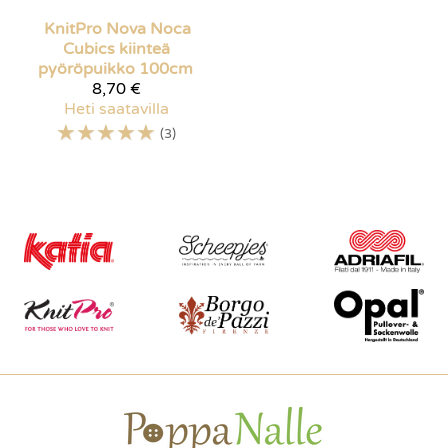
KnitPro Nova
Noca
Cubics kiinteä
pyöröpuikko 100cm
8,70 €
Heti saatavilla
☆
☆
☆
☆
☆
(3)