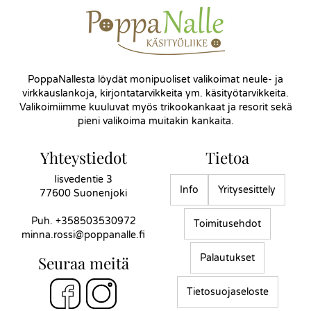
PoppaNallesta löydät monipuoliset valikoimat neule- ja
virkkauslankoja, kirjontatarvikkeita ym. käsityötarvikkeita.
Valikoimiimme kuuluvat myös trikookankaat ja resorit sekä
pieni valikoima muitakin kankaita.
Yhteystiedot
Tietoa
Iisvedentie 3
Info
Yritysesittely
77600 Suonenjoki
Puh.
+358503530972
Toimitusehdot
minna.rossi@poppanalle.fi
Palautukset
Seuraa meitä
Tietosuojaseloste