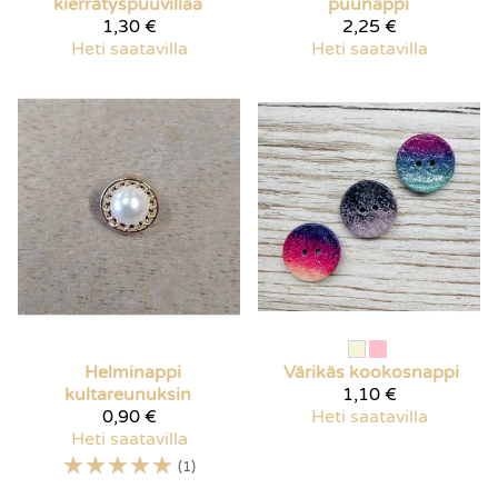
kierrätyspuuvillaa
puunappi
1,30 €
2,25 €
Heti saatavilla
Heti saatavilla
Helminappi
Värikäs kookosnappi
kultareunuksin
1,10 €
0,90 €
Heti saatavilla
Heti saatavilla
☆
☆
☆
☆
☆
(1)