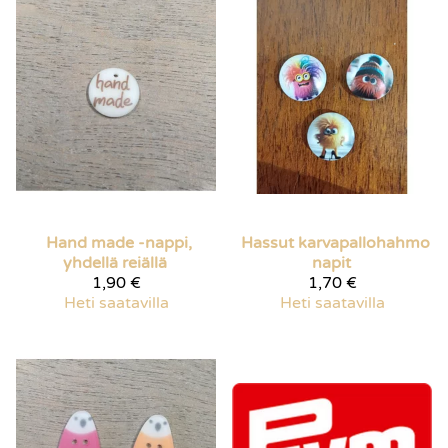
Hand made -nappi,
Hassut karvapallohahmo
yhdellä reiällä
napit
1,90 €
1,70 €
Heti saatavilla
Heti saatavilla