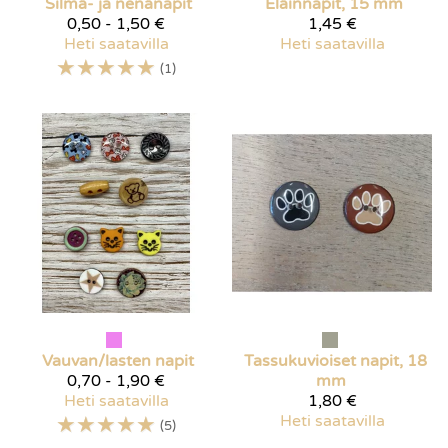
Silmä- ja nenänapit
Eläinnapit, 15 mm
0,50 - 1,50 €
1,45 €
Heti saatavilla
Heti saatavilla
☆
☆
☆
☆
☆
(1)
Vauvan/lasten napit
Tassukuvioiset napit, 18
0,70 - 1,90 €
mm
Heti saatavilla
1,80 €
☆
☆
☆
☆
☆
Heti saatavilla
(5)