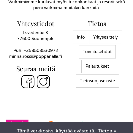
Valikoimiimme kuuluvat myös trikookankaat ja resorit sekä
pieni valikoima muitakin kankaita.
Yhteystiedot
Tietoa
Iisvedentie 3
Info
Yritysesittely
77600 Suonenjoki
Puh.
+358503530972
Toimitusehdot
minna.rossi@poppanalle.fi
Palautukset
Seuraa meitä
Tietosuojaseloste
Tämä verkkosivu käyttää evästeitä.
Tietoa »