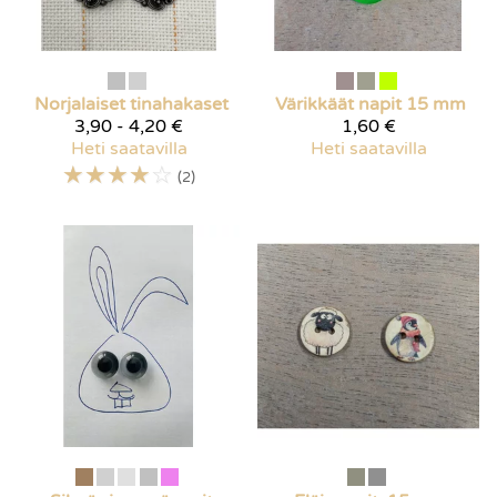
Norjalaiset tinahakaset
Värikkäät napit 15 mm
3,90 - 4,20 €
1,60 €
Heti saatavilla
Heti saatavilla
☆
☆
☆
☆
☆
(2)