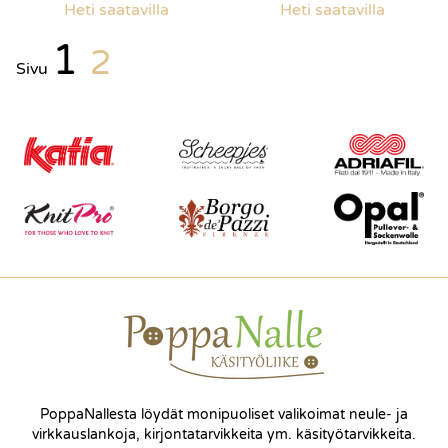
Heti saatavilla
Heti saatavilla
1
2
Sivu
PoppaNallesta löydät monipuoliset valikoimat neule- ja
virkkauslankoja, kirjontatarvikkeita ym. käsityötarvikkeita.