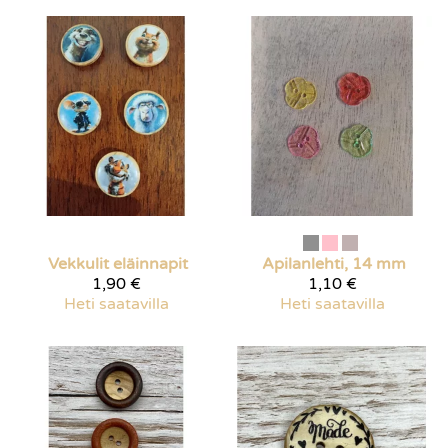
Vekkulit eläinnapit
Apilanlehti, 14 mm
1,90 €
1,10 €
Heti saatavilla
Heti saatavilla