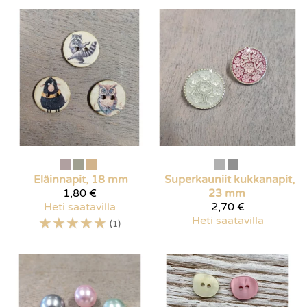
Eläinnapit, 18 mm
Superkauniit kukkanapit,
1,80 €
23 mm
Heti saatavilla
2,70 €
☆
☆
☆
☆
☆
Heti saatavilla
(1)