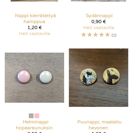
Nappi kierrätettyä
Sydännappi
hamppua
0,90 €
1,20 €
Heti saatavilla
Heti saatavilla
☆
☆
☆
☆
☆
(1)
Helminappi
Puunappi, maalattu
hopeareunuksin
hevonen