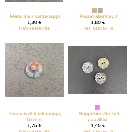
Metallinen kantanappi
Puiset eläinnapit
1,30 €
1,80 €
Heti saatavilla
Heti saatavilla
Hymyilevä kukkanappi,
Nappi kierrätettyä
15 mm
puuvillaa
1,75 €
1,45 €
Heti saatavilla
Heti saatavilla