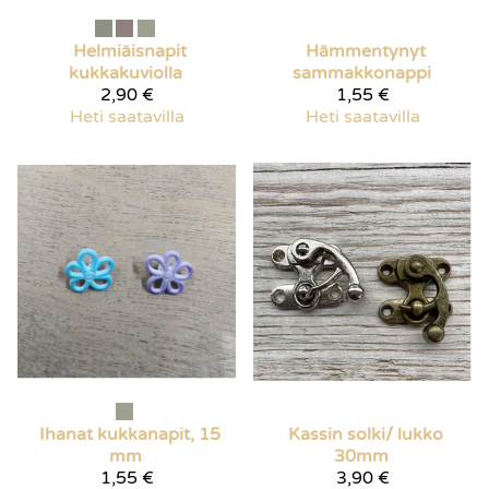
Helmiäisnapit
Hämmentynyt
kukkakuviolla
sammakkonappi
2,90 €
1,55 €
Heti saatavilla
Heti saatavilla
Ihanat kukkanapit, 15
Kassin solki/ lukko
mm
30mm
1,55 €
3,90 €