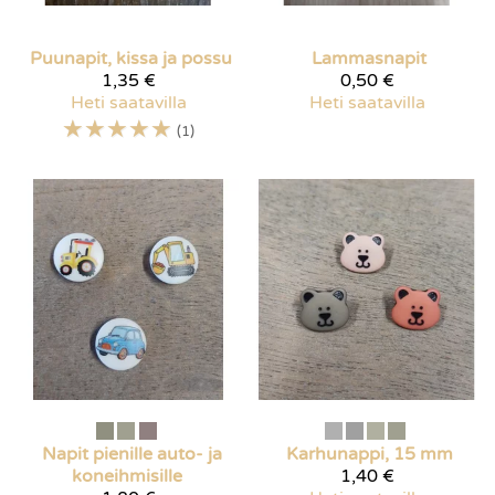
Puunapit, kissa ja possu
Lammasnapit
1,35 €
0,50 €
Heti saatavilla
Heti saatavilla
☆
☆
☆
☆
☆
(1)
Napit pienille auto- ja
Karhunappi, 15 mm
koneihmisille
1,40 €