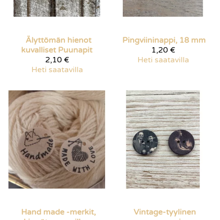
Älyttömän hienot
Pingviininappi, 18 mm
kuvalliset Puunapit
1,20 €
2,10 €
Heti saatavilla
Heti saatavilla
Hand made -merkit,
Vintage-tyylinen