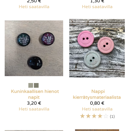
2,50 €
1,30 €
Heti saatavilla
Heti saatavilla
Kuninkaallisen hienot
Nappi
napit
kierrätysmateriaalista
3,20 €
0,80 €
Heti saatavilla
Heti saatavilla
☆
☆
☆
☆
☆
(1)