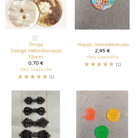
Drops
Nappi, mosaiikkikuvio
Design
Helmiäisnappi
2,45 €
15mm
Heti saatavilla
0,70 €
☆
☆
☆
☆
☆
(1)
Heti saatavilla
☆
☆
☆
☆
☆
(1)