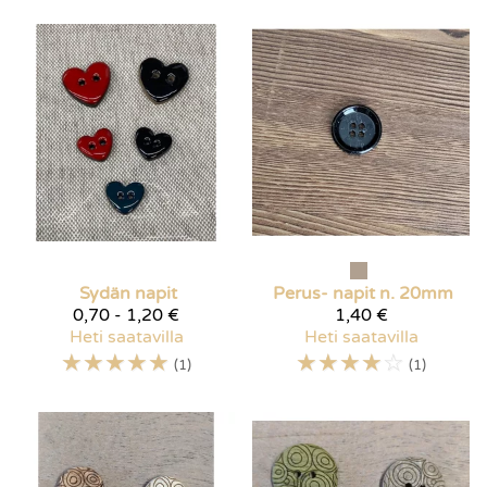
Sydän napit
Perus- napit n. 20mm
0,70 - 1,20 €
1,40 €
Heti saatavilla
Heti saatavilla
☆
☆
☆
☆
☆
☆
☆
☆
☆
☆
(1)
(1)