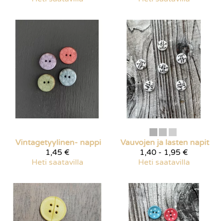
Vintagetyylinen- nappi
Vauvojen ja lasten napit
1,45 €
1,40 - 1,95 €
Heti saatavilla
Heti saatavilla