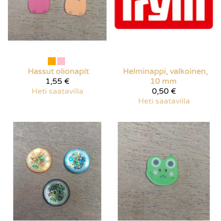
Hassut olionapit
Helminappi, valkoinen,
1,55 €
10 mm
Heti saatavilla
0,50 €
Heti saatavilla