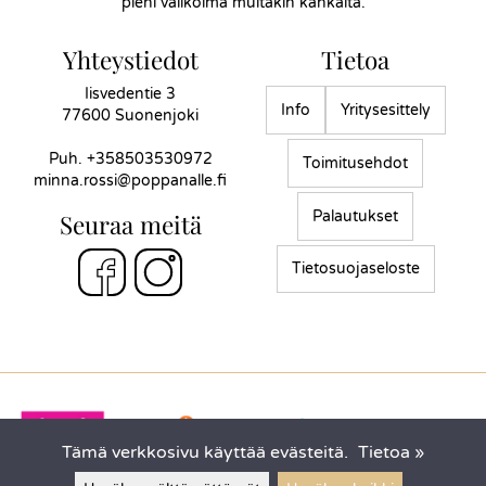
pieni valikoima muitakin kankaita.
Yhteystiedot
Tietoa
Iisvedentie 3
Info
Yritysesittely
77600 Suonenjoki
Puh.
+358503530972
Toimitusehdot
minna.rossi@poppanalle.fi
Palautukset
Seuraa meitä
Tietosuojaseloste
Tämä verkkosivu käyttää evästeitä.
Tietoa »