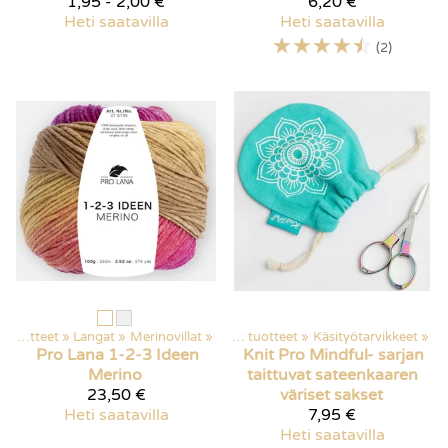
1,95 - 2,00 €
6,20 €
Heti saatavilla
Heti saatavilla
☆
☆
☆
☆
☆
(2)
Kaikki tuotteet
‪»
Langat
‪»
Merinovillat
‪»
Kaikki tuotteet
‪»
Käsityötarvikkeet
‪»
Pro Lana
1-2-3 Ideen
Knit Pro
Mindful- sarjan
Merino
taittuvat sateenkaaren
23,50 €
väriset sakset
Heti saatavilla
7,95 €
Heti saatavilla