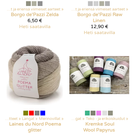
Kaikki tuotteet
Poistuvat ja eriensä viimeiset aarteet
‪»
Tarjoukset
‪»
‪»
Poistuvat ja eriensä viimeiset aarteet
‪»
Borgo de'Pazzi
Zelda
Borgo de'Pazzi
Raw
6,50 €
Linen
Heti saatavilla
12,90 €
Heti saatavilla
Kaikki tuotteet
‪»
Langat
‪»
Kaikki tuotteet
Merinovillat
‪»
‪»
Langat
‪»
Teko - ja erikoiskuidut
‪»
Laines du Nord
Poema
Kremke Soul
glitter
Wool
Papyrus