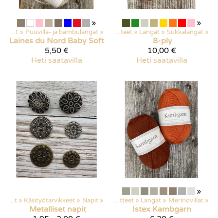
»
»
Langat
‪»
Puuvilla- ja bambulangat
‪»
Kaikki tuotteet
‪»
Langat
‪»
Sukkalangat
‪»
Laines du Nord
Baby Soft
8-ply
5,50 €
10,00 €
Heti saatavilla
Heti saatavilla
»
Kaikki tuotteet
‪»
Käsityötarvikkeet
‪»
Napit
‪»
Kaikki tuotteet
‪»
Langat
‪»
Merinovillat
‪»
Metalliset napit
Istex
Kambgarn