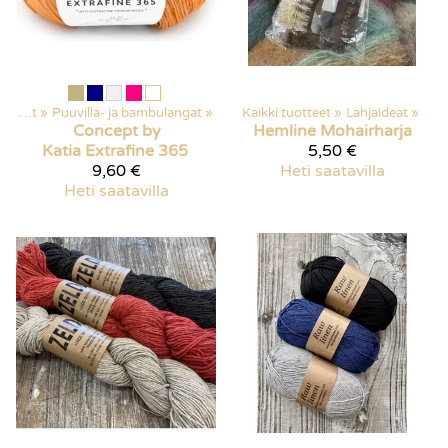
Langat
‪»
Puuvilla- ja bambulangat
‪»
Kaikki tuotteet
‪»
Lahjaideat
‪»
Concept by
Hemline
Mohairharja
Katia
Extrafine 365
5,50 €
9,60 €
Heti saatavilla
Heti saatavilla