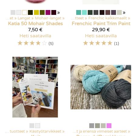
»
»
Kaikki tuotteet
‪»
Langat
‪»
Mohair-langat
‪»
Kaikki tuotteet
‪»
Frenchic kalkkimaalit
‪»
Katia
50 Mohair Shades
Frenchic Paint
Trim Paint
7,50 €
29,90 €
Heti saatavilla
Heti saatavilla
☆
☆
☆
☆
☆
☆
☆
☆
☆
☆
(5)
(1)
Kaikki tuotteet
Kaikki tuotteet
‪»
Käsityötarvikkeet
‪»
Tarjoukset
‪»
‪»
Poistuvat ja eriensä viimeiset aarteet
‪»