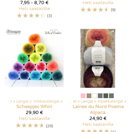
7,95 - 8,70 €
Heti saatavilla
Heti saatavilla
☆
☆
☆
☆
☆
(9)
☆
☆
☆
☆
☆
(3)
Kaikki tuotteet
‪»
Langat
‪»
Virkkauslangat
‪»
Kaikki tuotteet
‪»
Langat
‪»
Alpakkalangat
‪»
Scheepjes
Whirl
Laines du Nord
Poema
29,90 €
Alpaca
Heti saatavilla
24,90 €
☆
☆
☆
☆
☆
Heti saatavilla
(29)
☆
☆
☆
☆
☆
(1)