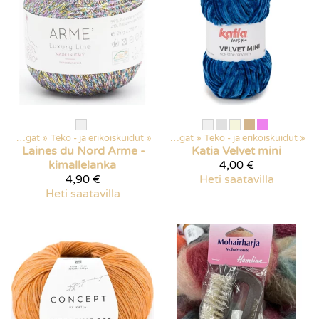
‪»
Langat
‪»
Teko - ja erikoiskuidut
Kaikki tuotteet
‪»
‪»
Langat
‪»
Teko - ja erikoiskuidut
‪»
Laines du Nord
Arme -
Katia
Velvet mini
kimallelanka
4,00 €
4,90 €
Heti saatavilla
Heti saatavilla