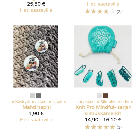
25,50 €
Heti saatavilla
Heti saatavilla
☆
☆
☆
☆
☆
(2)
Kaikki tuotteet
‪»
Käsityötarvikkeet
Kaikki tuotteet
‪»
Napit
‪»
‪»
Käsityötarvikkeet
‪»
Silmukkamerkit
‪»
Mahti napit!
Knit Pro
Mindful- sarjan
1,90 €
silmukkamerkit
Heti saatavilla
14,90 - 16,10 €
☆
☆
☆
☆
☆
(1)