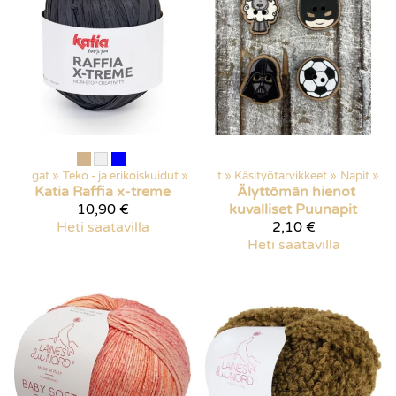
‪»
Langat
‪»
Teko - ja erikoiskuidut
‪»
Kaikki tuotteet
‪»
Käsityötarvikkeet
‪»
Napit
‪»
Katia
Raffia x-treme
Älyttömän hienot
10,90 €
kuvalliset Puunapit
Heti saatavilla
2,10 €
Heti saatavilla