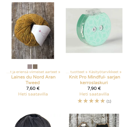
Poistuvat ja eriensä viimeiset aarteet
‪»
Kaikki tuotteet
‪»
Käsityötarvikkeet
‪»
Laines du Nord
Aran
Knit Pro
Mindful- sarjan
Tweed
kerroslaskuri
7,60 €
7,90 €
Heti saatavilla
Heti saatavilla
☆
☆
☆
☆
☆
(1)