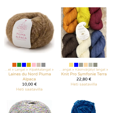
Kaikki tuotteet
‪»
Langat
‪»
Alpakkalangat
Kaikki tuotteet
‪»
‪»
Langat
‪»
Käsinvärjätyt langat
‪»
Laines du Nord
Piuma
Knit Pro
Symfonie Terra
Alpaca
22,80 €
10,00 €
Heti saatavilla
Heti saatavilla