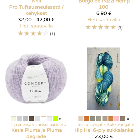
Knit
Borgo de'Pazzi
Hemp
Pro
Tuftausneulasetti /
100
kehykset
6,90 €
32,00 - 42,00 €
Heti saatavilla
Heti saatavilla
☆
☆
☆
☆
☆
(3)
☆
☆
☆
☆
☆
(1)
»
»
Poistuvat ja eriensä viimeiset aarteet
‪»
Kaikki tuotteet
‪»
Langat
‪»
Sukkalangat
‪»
Katia
Pluma ja Pluma
Hip Hei
6-ply sukkalanka
degrade
23,00 €