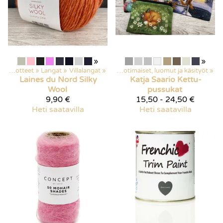
»
»
Kaikki tuotteet
‪»
Langat
‪»
Kaikki tuotteet
Villalangat
‪»
‪»
Kotimaiset, luomut ja käsityöt
‪»
Laines du Nord
Silky
Katja Saario
Kettu-
Wool
pussukat
9,90 €
15,50 - 24,50 €
Heti saatavilla
Heti saatavilla