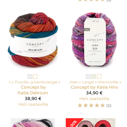
Langat
‪»
Puuvilla- ja bambulangat
‪»
Kaikki tuotteet
‪»
Langat
‪»
Merinovillat
‪»
Concept by
Concept by Katia
Hiro
Katia
Delirium
34,90 €
38,90 €
Heti saatavilla
Heti saatavilla
☆
☆
☆
☆
☆
(1)
-30%