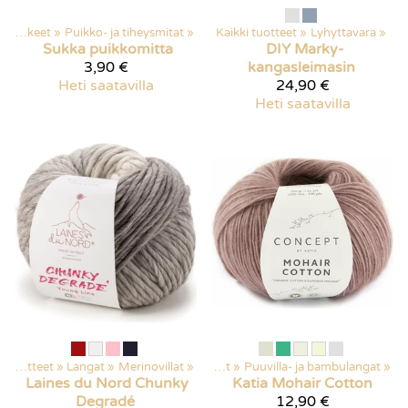
Käsityötarvikkeet
‪»
Puikko- ja tiheysmitat
‪»
Kaikki tuotteet
‪»
Lyhyttavara
‪»
Sukka puikkomitta
DIY Marky-
3,90 €
kangasleimasin
Heti saatavilla
24,90 €
Heti saatavilla
Kaikki tuotteet
‪»
Langat
Kaikki tuotteet
‪»
Merinovillat
‪»
‪»
Langat
‪»
Puuvilla- ja bambulangat
‪»
Laines du Nord
Chunky
Katia
Mohair Cotton
Degradé
12,90 €