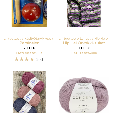
Kaikki tuotteet
‪»
Käsityötarvikkeet
‪»
Kaikki tuotteet
‪»
Langat
‪»
Hip Hei
‪»
Parsinsieni
Hip Hei
Orvokki-sukat
7,10 €
0,00 €
Heti saatavilla
Heti saatavilla
☆
☆
☆
☆
☆
(3)