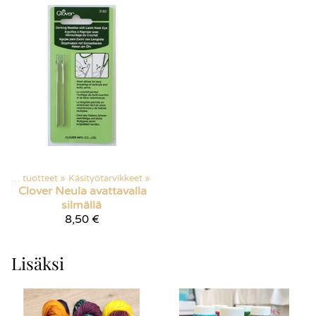
Kaikki tuotteet
‪»
Käsityötarvikkeet
‪»
Clover
Neula avattavalla
silmällä
8,50 €
Lisäksi