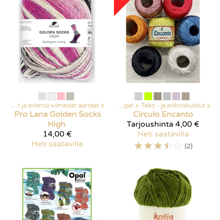
Poistuvat ja eriensä viimeiset aarteet
Kaikki tuotteet
‪»
‪»
Langat
‪»
Teko - ja erikoiskuidut
‪»
Pro Lana
Golden Socks
Circulo
Encanto
High
Tarjoushinta
4,00 €
14,00 €
Heti saatavilla
Heti saatavilla
☆
☆
☆
☆
☆
(2)