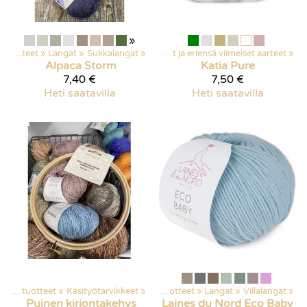
»
Kaikki tuotteet
Kaikki tuotteet
‪»
Langat
‪»
‪»
Tarjoukset
Sukkalangat
‪»
‪»
Poistuvat ja eriensä viimeiset aarteet
‪»
Alpaca Storm
Katia
Pure
7,40 €
7,50 €
Heti saatavilla
Heti saatavilla
Kaikki tuotteet
‪»
Käsityötarvikkeet
‪»
Kaikki tuotteet
‪»
Langat
‪»
Villalangat
‪»
Puinen kirjontakehys
Laines du Nord
Eco Baby