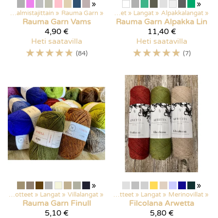
»
»
Langat valmistajittain
‪»
Rauma Garn
‪»
Kaikki tuotteet
‪»
Langat
‪»
Alpakkalangat
‪»
Rauma Garn
Vams
Rauma Garn
Alpakka Lin
4,90 €
11,40 €
Heti saatavilla
Heti saatavilla
☆
☆
☆
☆
☆
☆
☆
☆
☆
☆
(84)
(7)
»
»
Kaikki tuotteet
‪»
Langat
‪»
Villalangat
‪»
Kaikki tuotteet
‪»
Langat
‪»
Merinovillat
‪»
Rauma Garn
Finull
Filcolana
Arwetta
5,10 €
5,80 €