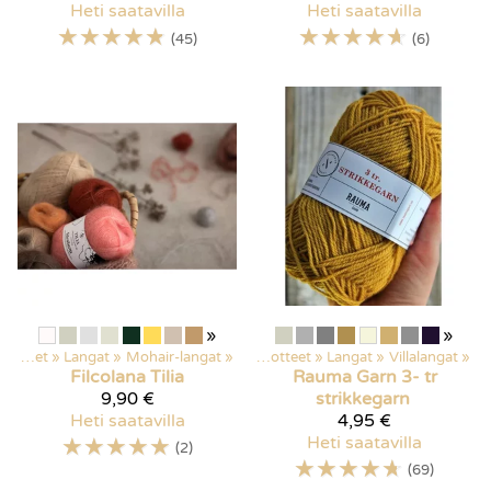
Heti saatavilla
Heti saatavilla
☆
☆
☆
☆
☆
☆
☆
☆
☆
☆
(45)
(6)
»
»
Kaikki tuotteet
‪»
Langat
‪»
Mohair-langat
‪»
Kaikki tuotteet
‪»
Langat
‪»
Villalangat
‪»
Filcolana
Tilia
Rauma Garn
3- tr
9,90 €
strikkegarn
Heti saatavilla
4,95 €
☆
☆
☆
☆
☆
Heti saatavilla
(2)
☆
☆
☆
☆
☆
(69)