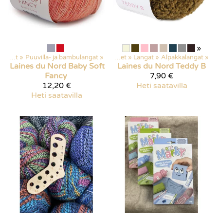
»
Langat
‪»
Puuvilla- ja bambulangat
‪»
Kaikki tuotteet
‪»
Langat
‪»
Alpakkalangat
‪»
Laines du Nord
Baby Soft
Laines du Nord
Teddy B
Fancy
7,90 €
12,20 €
Heti saatavilla
Heti saatavilla