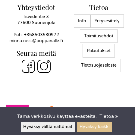
Yhteystiedot
Tietoa
Iisvedentie 3
Info
Yritysesittely
77600 Suonenjoki
Puh.
+358503530972
Toimitusehdot
minna.rossi@poppanalle.fi
Palautukset
Seuraa meitä
Tietosuojaseloste
Tämä verkkosivu käyttää evästeitä.
Tietoa »
Hyväksy välttämättömät
Hyväksy kaikki