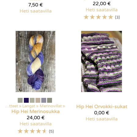
22,00 €
7,50 €
Heti saatavilla
Heti saatavilla
☆
☆
☆
☆
☆
(3)
Kaikki tuotteet
‪»
Langat
‪»
Merinovillat
‪»
Hip Hei
Orvokki-sukat
Hip Hei
Merinosukka
0,00 €
24,00 €
Heti saatavilla
Heti saatavilla
☆
☆
☆
☆
☆
(5)