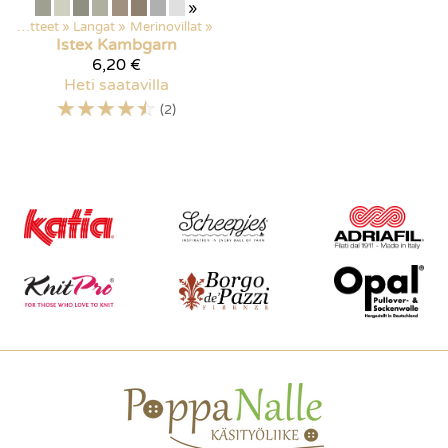
»
Kaikki tuotteet
‪»
Langat
‪»
Merinovillat
‪»
Istex
Kambgarn
6,20 €
Heti saatavilla
☆
☆
☆
☆
☆
(2)