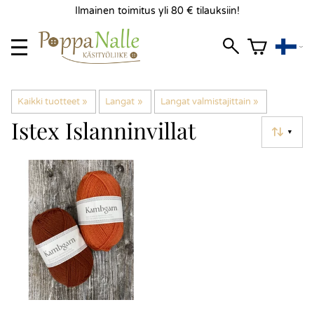
Ilmainen toimitus yli 80 € tilauksiin!
Kaikki tuotteet
‪»
Langat
‪»
Langat valmistajittain
‪»
Istex Islanninvillat
▼