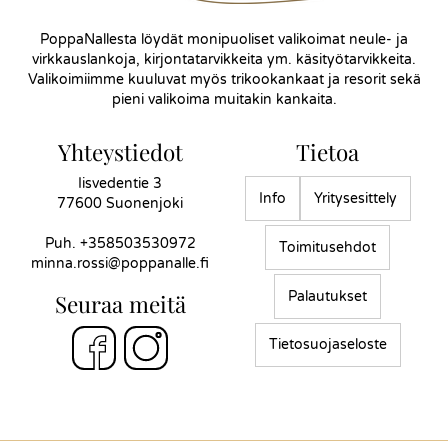
PoppaNallesta löydät monipuoliset valikoimat neule- ja
virkkauslankoja, kirjontatarvikkeita ym. käsityötarvikkeita.
Valikoimiimme kuuluvat myös trikookankaat ja resorit sekä
pieni valikoima muitakin kankaita.
Yhteystiedot
Tietoa
Iisvedentie 3
Info
Yritysesittely
77600 Suonenjoki
Puh.
+358503530972
Toimitusehdot
minna.rossi@poppanalle.fi
Palautukset
Seuraa meitä
Tietosuojaseloste